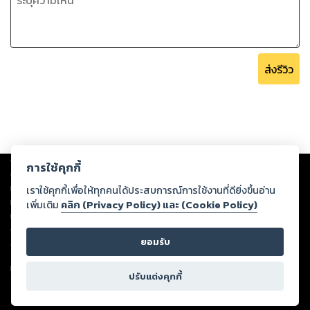
ส่งรีวิว
Copyright ©
2026
Storylog Co., Ltd. - สตอรี่ล็อกขอสงวนสิทธิ์ไม่รับผิดชอบ
การใช้คุกกี้
ต่อผลงานหรือเนื้อหาใดที่อัปโหลดผ่านเว็บไซต์และปรากฏว่าละเมิดสิทธิใน
ทรัพย์สินทางปัญญาของบุคคลอื่นหรือขัดต่อกฎหมายและศีลธรรม ดังนั้น ผู้อ่าน
เราใช้คุกกี้เพื่อให้ทุกคนได้ประสบการณ์การใช้งานที่ดียิ่งขึ้นอ่าน
ทุกท่านโปรดใช้วิจารณญาณในการกลั่นกรองด้วยตนเอง และหากท่านพบว่าส่วน
เพิ่มเติม
คลิก (Privacy Policy) และ (Cookie Policy)
หนึ่งส่วนใดขัดต่อกฎหมายและศีลธรรม กรุณาแจ้งมายังบริษัท เพื่อทีมงานจะได้
ดำเนินการในทันที ทั้งนี้ ทางสตอรี่ล็อกขอสงวนลิขสิทธิ์ตามพระราชบัญญัติ
ยอมรับ
ลิขสิทธิ์ พ.ศ. 2537 (ฉบับล่าสุด)
For support: member@ookbee.com
ปรับแต่งคุกกี้
Version
1.3.17