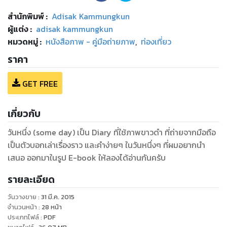
สำนักพิมพ์
:
Adisak Kammungkun
ผู้แต่ง :
adisak kammungkun
หมวดหมู่
:
หนังสือภาพ - คู่มือถ่ายภาพ
,
ท่องเที่ยว
ราคา
GET FREE
เกี่ยวกับ
วันหนึ่ง (some day) เป็น Diary ที่ใช้ภาพขาวดำ ที่ถ่ายจากมือถือ
เป็นตัวบอกเล่าเรื่องราว และคำง่ายๆ ในวันหนึ่งๆ ที่ผมอยากนำ
เสนอ ออกมาในรูป E-book ให้ลองได้อ่านกันครับ
รายละเอียด
วันวางขาย
:
31 มี.ค. 2015
จำนวนหน้า
:
28
หน้า
ประเภทไฟล์
:
PDF