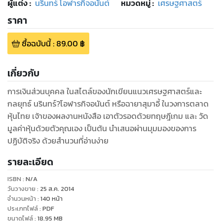
ผู้แต่ง :
นรินทร์ โอฬารกิจอนันต์
หมวดหมู่
:
เศรษฐศาสตร์
ราคา
ซื้อฉบับนี้
:
89.00
฿
เกี่ยวกับ
การเงินส่วนบุคคล ในสไตล์ของนักเขียนแนวเศรษฐศาสตร์และ
กลยุทธ์ นรินทร์?โอฬารกิจอนันต์ หรือฉายาสุมาอี้ ในวงการตลาด
หุ้นไทย เจ้าของผลงานหนังสือ เอาตัวรอดด้วยทฤษฎีเกม และ วัด
มูลค่าหุ้นด้วยตัวคุณเอง เป็นต้น นำเสนอผ่านมุมมองของการ
ปฏิบัติจริง ด้วยสำนวนที่อ่านง่าย
รายละเอียด
ISBN :
N/A
วันวางขาย
:
25 ส.ค. 2014
จำนวนหน้า
:
140
หน้า
ประเภทไฟล์
:
PDF
ขนาดไฟล์
:
18.95
MB