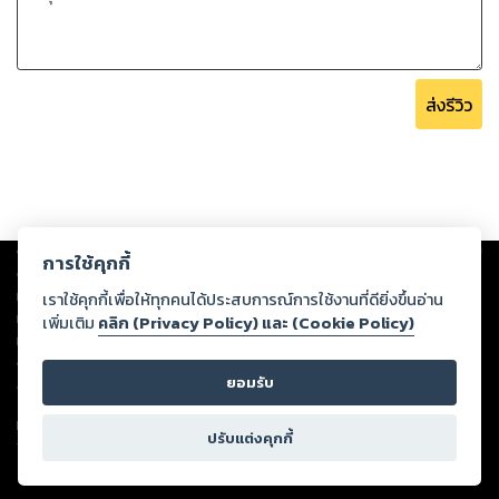
ส่งรีวิว
Copyright ©
2026
Storylog Co., Ltd. - สตอรี่ล็อกขอสงวนสิทธิ์ไม่รับผิดชอบ
การใช้คุกกี้
ต่อผลงานหรือเนื้อหาใดที่อัปโหลดผ่านเว็บไซต์และปรากฏว่าละเมิดสิทธิใน
ทรัพย์สินทางปัญญาของบุคคลอื่นหรือขัดต่อกฎหมายและศีลธรรม ดังนั้น ผู้อ่าน
เราใช้คุกกี้เพื่อให้ทุกคนได้ประสบการณ์การใช้งานที่ดียิ่งขึ้นอ่าน
ทุกท่านโปรดใช้วิจารณญาณในการกลั่นกรองด้วยตนเอง และหากท่านพบว่าส่วน
เพิ่มเติม
คลิก (Privacy Policy) และ (Cookie Policy)
หนึ่งส่วนใดขัดต่อกฎหมายและศีลธรรม กรุณาแจ้งมายังบริษัท เพื่อทีมงานจะได้
ดำเนินการในทันที ทั้งนี้ ทางสตอรี่ล็อกขอสงวนลิขสิทธิ์ตามพระราชบัญญัติ
ยอมรับ
ลิขสิทธิ์ พ.ศ. 2537 (ฉบับล่าสุด)
For support: member@ookbee.com
ปรับแต่งคุกกี้
Version
1.3.17