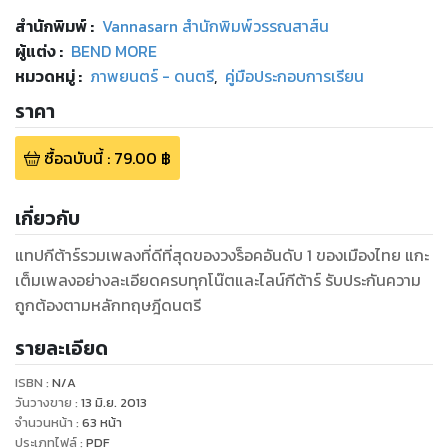
สำนักพิมพ์
:
Vannasarn สำนักพิมพ์วรรณสาส์น
ผู้แต่ง :
BEND MORE
หมวดหมู่
:
ภาพยนตร์ - ดนตรี
,
คู่มือประกอบการเรียน
ราคา
ซื้อฉบับนี้
:
79.00
฿
เกี่ยวกับ
แทปกีต้าร์รวมเพลงที่ดีที่สุดของวงร็อคอันดับ 1 ของเมืองไทย แกะ
เต็มเพลงอย่างละเอียดครบทุกโน๊ตและไลน์กีต้าร์ รับประกันความ
ถูกต้องตามหลักทฤษฎีดนตรี
รายละเอียด
ISBN :
N/A
วันวางขาย
:
13 มิ.ย. 2013
จำนวนหน้า
:
63
หน้า
ประเภทไฟล์
:
PDF