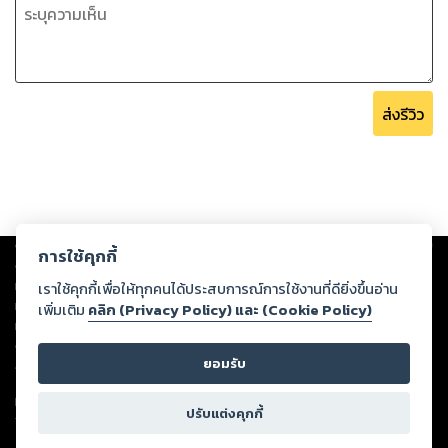
ส่งรีวิว
Copyright ©
2026
Storylog Co., Ltd. - สตอรี่ล็อกขอสงวนสิทธิ์ไม่รับผิดชอบ
การใช้คุกกี้
ต่อผลงานหรือเนื้อหาใดที่อัปโหลดผ่านเว็บไซต์และปรากฏว่าละเมิดสิทธิใน
ทรัพย์สินทางปัญญาของบุคคลอื่นหรือขัดต่อกฎหมายและศีลธรรม ดังนั้น ผู้อ่าน
เราใช้คุกกี้เพื่อให้ทุกคนได้ประสบการณ์การใช้งานที่ดียิ่งขึ้นอ่าน
ทุกท่านโปรดใช้วิจารณญาณในการกลั่นกรองด้วยตนเอง และหากท่านพบว่าส่วน
เพิ่มเติม
คลิก (Privacy Policy) และ (Cookie Policy)
หนึ่งส่วนใดขัดต่อกฎหมายและศีลธรรม กรุณาแจ้งมายังบริษัท เพื่อทีมงานจะได้
ดำเนินการในทันที ทั้งนี้ ทางสตอรี่ล็อกขอสงวนลิขสิทธิ์ตามพระราชบัญญัติ
ยอมรับ
ลิขสิทธิ์ พ.ศ. 2537 (ฉบับล่าสุด)
For support: member@ookbee.com
ปรับแต่งคุกกี้
Version
1.3.17