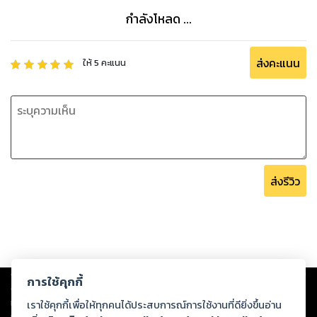
กำลังโหลด ...
ส่งคะแนน
ให้
5
คะแนน
ส่งรีวิว
Copyright ©
2026
Storylog Co., Ltd. - สตอรี่ล็อกขอสงวนสิทธิ์ไม่รับผิดชอบ
การใช้คุกกี้
ต่อผลงานหรือเนื้อหาใดที่อัปโหลดผ่านเว็บไซต์และปรากฏว่าละเมิดสิทธิใน
ทรัพย์สินทางปัญญาของบุคคลอื่นหรือขัดต่อกฎหมายและศีลธรรม ดังนั้น ผู้อ่าน
เราใช้คุกกี้เพื่อให้ทุกคนได้ประสบการณ์การใช้งานที่ดียิ่งขึ้นอ่าน
ทุกท่านโปรดใช้วิจารณญาณในการกลั่นกรองด้วยตนเอง และหากท่านพบว่าส่วน