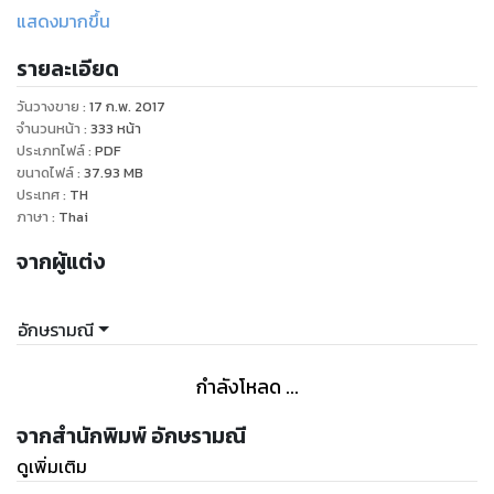
ผู้ชายหยิ่งผยองที่เกลียดชังเธอยิ่งกว่าอะไร เขาคิดว่าเธอเป็น
แสดงมากขึ้น
โสเภณี ขายตัวแลกกับเงินของมหาเศรษฐี ดูถูกชาคริยาสารพัด
รายละเอียด
ในสายตาของเขา เธอมันก็แค่ผู้หญิงหากิน
ที่รู้จักแต่เซ็กส์และเงินเท่านั้น!!
วันวางขาย
:
17 ก.พ. 2017
จำนวนหน้า
:
333
หน้า
ประเภทไฟล์
:
PDF
ขนาดไฟล์
:
37.93
MB
ประเทศ
:
TH
ภาษา
:
Thai
จากผู้แต่ง
อักษรามณี
กำลังโหลด ...
จากสำนักพิมพ์ อักษรามณี
ดูเพิ่มเติม