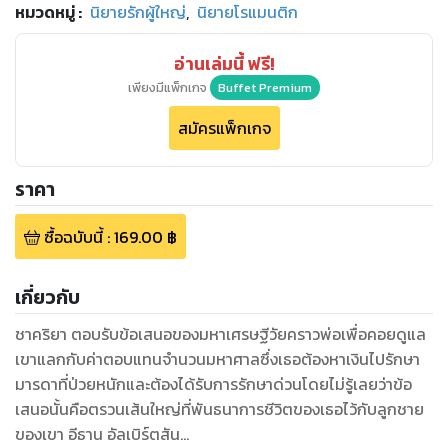
หมวดหมู่
:
นิยายรักผู้ใหญ่
,
นิยายโรแมนติก
อ่านเล่มนี้ ฟรี!
เพียงมีแพ็กเกจ
Buffet Premium
สมัครแพ็กเกจ
ราคา
ซื้อฉบับนี้
:
169.00
฿
เกี่ยวกับ
ชาคริยา ตอบรับข้อเสนอของมหาเศรษฐีวัยคราวพ่อเพื่อคอยดูแล
เขาแลกกับค่าตอบแทนจำนวนมหาศาลซึ่งเธอต้องหาเงินไปรักษา
มารดาที่ป่วยหนักและต้องได้รับการรักษาด่วนโดยไม่รู้เลยว่าข้อ
เสนอนั้นคือตรวนเส้นใหญ่ที่พันธนาการชีวิตของเธอไว้กับลูกชาย
ของเขา อีธาน อัลเบิร์ตสัน