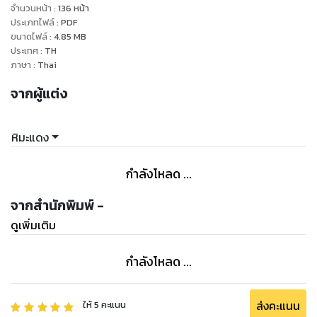
4.รักครั้งแรก
จำนวนหน้า
:
136
หน้า
ประเภทไฟล์
:
PDF
ขนาดไฟล์
:
4.85
MB
ประเทศ
:
TH
ภาษา
:
Thai
จากผู้แต่ง
หิมะแดง
กำลังโหลด ...
จากสำนักพิมพ์ -
ดูเพิ่มเติม
กำลังโหลด ...
ส่งคะแนน
ให้
5
คะแนน