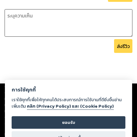
ส่งรีวิว
Copyright ©
2026
Storylog Co., Ltd. - สตอรี่ล็อกขอสงวนสิทธิ์ไม่รับผิดชอบ
การใช้คุกกี้
ต่อผลงานหรือเนื้อหาใดที่อัปโหลดผ่านเว็บไซต์และปรากฏว่าละเมิดสิทธิใน
ทรัพย์สินทางปัญญาของบุคคลอื่นหรือขัดต่อกฎหมายและศีลธรรม ดังนั้น ผู้อ่าน
เราใช้คุกกี้เพื่อให้ทุกคนได้ประสบการณ์การใช้งานที่ดียิ่งขึ้นอ่าน
ทุกท่านโปรดใช้วิจารณญาณในการกลั่นกรองด้วยตนเอง และหากท่านพบว่าส่วน
เพิ่มเติม
คลิก (Privacy Policy) และ (Cookie Policy)
หนึ่งส่วนใดขัดต่อกฎหมายและศีลธรรม กรุณาแจ้งมายังบริษัท เพื่อทีมงานจะได้
ดำเนินการในทันที ทั้งนี้ ทางสตอรี่ล็อกขอสงวนลิขสิทธิ์ตามพระราชบัญญัติ
ยอมรับ
ลิขสิทธิ์ พ.ศ. 2537 (ฉบับล่าสุด)
For support: member@ookbee.com