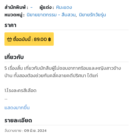
สำนักพิมพ์
:
-
ผู้แต่ง :
หิมะแดง
หมวดหมู่
:
นิยายฆาตกรรม - สืบสวน
,
นิยายรักวัยรุ่น
ราคา
ซื้อฉบับนี้
:
89.00
฿
เกี่ยวกับ
5 เรื่องสั้น เกี่ยวกับนักสืบผู้ไม่ชอบอากาศร้อนและหญิงสาวข้าง
บ้าน ทั้งสองต้องช่วยกันคลี่คลายคดีปริศนา ได้แก่
1.โรงละครสีเลือด
2.ปริศนาการหายตัวไป
แสดงมากขึ้น
รายละเอียด
3.การจัดฉากที่มีช่องโหว่
วันวางขาย
:
09 มิ.ย. 2024