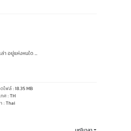
่นเล่า อยู่แห่งหนใด
ดไฟล์
:
18.35
MB
เทศ
:
TH
 อีกเพียงไม่กี่ปีเท่านั้น นางจะได้ออกไปเจอ
ษา
:
Thai
ญเพียร ยอมทิ้งตบะที่จะยกเธอขึ้นสู่ชั้นเทพนับพันปี
มณีมาลา