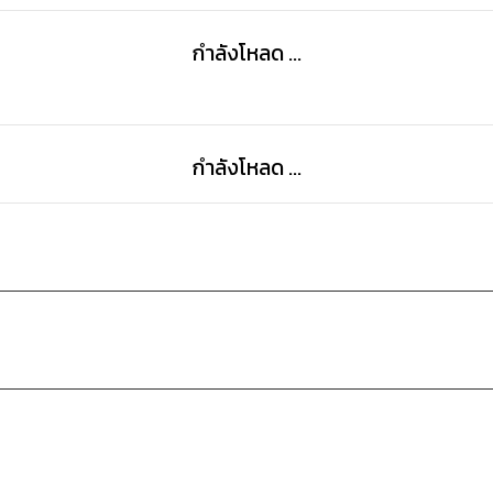
หากไม่ใช่เพราะมัน!! นางหญิงคณิกาที่พยายามมาพรากท่านผู
กำลังโหลด ...
กำลังโหลด ...