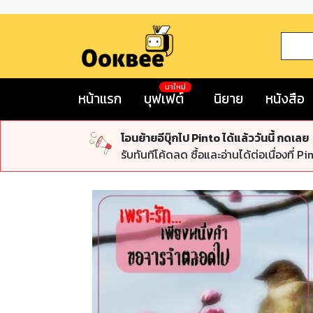
มาใหม่
หน้าแรก
บุฟเฟต์
นิยาย
หนังสือ
โอนย้ายอีบุ๊กไป Pinto ได้แล้ววันนี้ กดเลย
รับทันทีโค้ดลด ซื้อและอ่านได้ต่อเนื่องที่ Pi