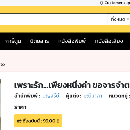
Customer su
ทั้งหมด
การ์ตูน
นิตยสาร
หนังสือพิมพ์
หนังสือเสียง
nto
เพราะรัก...เพียงหนึ่งคำ ขอจารจ
สำนักพิมพ์
:
ปัญจรีย์
ผู้แต่ง :
มณีมาลา
หมวดหมู่
:
ราคา
ซื้อฉบับนี้
:
99.00
฿