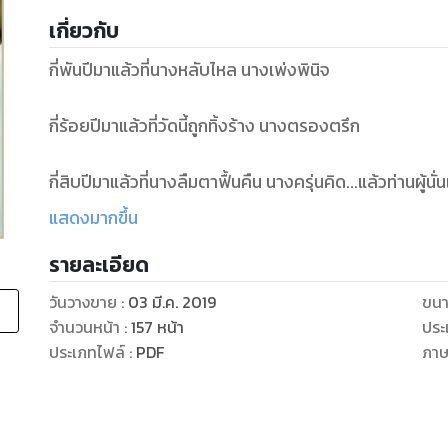
เกี่ยวกับ
กี่พันปีมาแล้วที่นางหลับไหล นางเพ่งพินิจ
กี่ร้อยปีมาแล้วที่วัดนี้ถูกทิ้งร้าง นางตรองตรึก
กี่สิบปีมาแล้วที่นางลืมตาฟื้นคืน นางครุ่นคิด...แล้วท่านผู้นั
แสดงมากขึ้น
ท่านผู้นั้นเล่ากลับชาติมาเกิดอยู่ยังภพไหน
รายละเอียด
ท่านผู้นั้นจะยังคงลืมคำมั่นของตัวเองหรือไม่
วันวางขาย
:
03 มี.ค. 2019
ขนา
จำนวนหน้า
:
157
หน้า
ประ
หยาดน้ำใส ไหลลงแก้มนวลดวงตาหลับพริ้มระลึกถึงความหลัง
ประเภทไฟล์
:
PDF
ภา
ท่านผู้นั้น ท่านเจินอูอันเป็นที่รัก ผู้ที่เธอยอมทิ้งการบำเพ็
เพื่อที่จะได้อยู่ครองรักกันตราบสิ้นอายุไขของคนธรรมดา