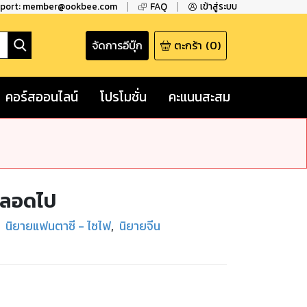
pport: member@ookbee.com
FAQ
เข้าสู่ระบบ
จัดการอีบุ๊ก
ตะกร้า
(
0
)
คอร์สออนไลน์
โปรโมชั่น
คะแนนสะสม
ำตลอดไป
นิยายแฟนตาซี - ไซไฟ
,
นิยายจีน