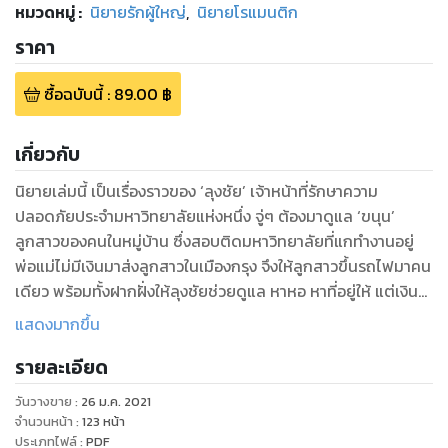
หมวดหมู่
:
นิยายรักผู้ใหญ่
,
นิยายโรแมนติก
ราคา
ซื้อฉบับนี้
:
89.00
฿
เกี่ยวกับ
นิยายเล่มนี้ เป็นเรื่องราวของ ‘ลุงชัย’ เจ้าหน้าที่รักษาความ
ปลอดภัยประจำมหาวิทยาลัยแห่งหนึ่ง จู่ๆ ต้องมาดูแล ‘ขนุน’
ลูกสาวของคนในหมู่บ้าน ซึ่งสอบติดมหาวิทยาลัยที่แกทำงานอยู่
พ่อแม่ไม่มีเงินมาส่งลูกสาวในเมืองกรุง จึงให้ลูกสาวขึ้นรถไฟมาคน
เดียว พร้อมทั้งฝากฝั่งให้ลุงชัยช่วยดูแล หาหอ หาที่อยู่ให้ แต่เงิน
จำนวนน้อยนิดที่ขนุนนำติดตัวมาไม่สามารถเช่าหอที่ไหนได้เลย ลุง
แสดงมากขึ้น
ชัยจึงเสนอให้เธอพักกับแกไปก่อน จนกว่าเงินกู้ยืมเรียนจะออก
รายละเอียด
เมื่อน้ำมันใกล้ไฟ มีหรือไฟจะไม่ลุกท่วมห้อง ฝากอ้อยไว้กับปากช้าง
มีหรือช้างจะไม่งับเข้าไป…เนื้อเรื่องทั้งหมดจะสนุกแค่ไหนติดตาม
วันวางขาย
:
26 ม.ค. 2021
อ่านในเล่มได้เลยค่า
จำนวนหน้า
:
123
หน้า
ประเภทไฟล์
:
PDF