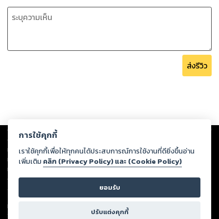
ส่งรีวิว
Copyright ©
2026
Storylog Co., Ltd. - สตอรี่ล็อกขอสงวนสิทธิ์ไม่รับผิดชอบ
การใช้คุกกี้
ต่อผลงานหรือเนื้อหาใดที่อัปโหลดผ่านเว็บไซต์และปรากฏว่าละเมิดสิทธิใน
ทรัพย์สินทางปัญญาของบุคคลอื่นหรือขัดต่อกฎหมายและศีลธรรม ดังนั้น ผู้อ่าน
เราใช้คุกกี้เพื่อให้ทุกคนได้ประสบการณ์การใช้งานที่ดียิ่งขึ้นอ่าน
ทุกท่านโปรดใช้วิจารณญาณในการกลั่นกรองด้วยตนเอง และหากท่านพบว่าส่วน
เพิ่มเติม
คลิก (Privacy Policy) และ (Cookie Policy)
หนึ่งส่วนใดขัดต่อกฎหมายและศีลธรรม กรุณาแจ้งมายังบริษัท เพื่อทีมงานจะได้
ดำเนินการในทันที ทั้งนี้ ทางสตอรี่ล็อกขอสงวนลิขสิทธิ์ตามพระราชบัญญัติ
ยอมรับ
ลิขสิทธิ์ พ.ศ. 2537 (ฉบับล่าสุด)
For support: member@ookbee.com
ปรับแต่งคุกกี้
Version
1.3.17