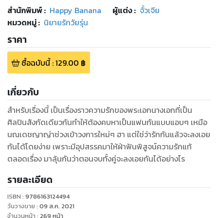
สำนักพิมพ์
:
Happy Banana
ผู้แต่ง :
จั้วเจีย
หมวดหมู่
:
นิยายรักวัยรุ่น
ราคา
ซื้อฉบับนี้
:
129.00
฿
เกี่ยวกับ
สำหรับเรื่องนี้ เป็นเรื่องราวความรักของพระเอกนางเอกที่เป็น
ศิลปินสังกัดเดียวกันทำให้ต้องคบหาเป็นแฟนกันแบบแอบๆ เหมือ
นณเดชญาญ่าช่วงเข้าวงการใหม่ๆ ฮา แต่ใช่ว่ารักกันแล้วจะลงเอย
กันได้โดยง่าย เพราะมีอุปสรรคมาให้ฝ่าฟันพิสูจน์ความรักแท้
ตลอดเรื่อง มาลุ้นกันว่าตอนจบทั้งคู่จะลงเอยกันได้อย่างไร
รายละเอียด
ISBN :
9786163124494
วันวางขาย
:
09 ส.ค. 2021
จำนวนหน้า
:
269
หน้า