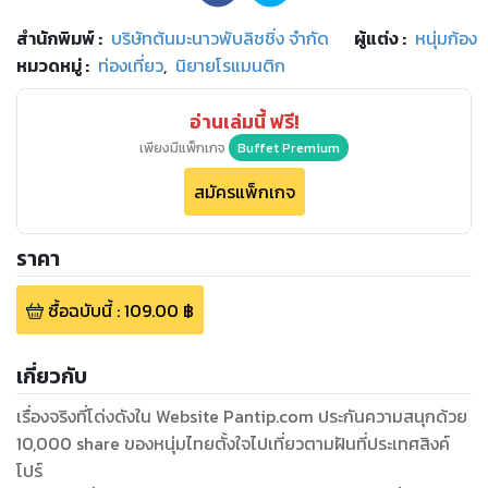
สำนักพิมพ์
:
บริษัทต้นมะนาวพับลิชชิ่ง จำกัด
ผู้แต่ง :
หนุ่มก้อง
หมวดหมู่
:
ท่องเที่ยว
,
นิยายโรแมนติก
อ่านเล่มนี้ ฟรี!
เพียงมีแพ็กเกจ
Buffet Premium
สมัครแพ็กเกจ
ราคา
ซื้อฉบับนี้
:
109.00
฿
เกี่ยวกับ
เรื่องจริงที่โด่งดังใน Website Pantip.com ประกันความสนุกด้วย
10,000 share ของหนุ่มไทยตั้งใจไปเที่ยวตามฝันที่ประเทศสิงค์
โปร์