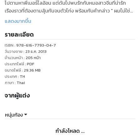
ไปตามหาพี่เมอร์ไลอ้อน แต่ดันไปพบรักกับหมอสาวจีนที่น่ารัก
เรืองราวที่ต้องตามลุ้นกันจนตัวโก่ง พร้อมกับคำกล่าว " ผมไม่ใช่
ผู้ชายที่ดีที่สุดสำหรับคุณ ผมไม่ใช่หมอ แต่ผมรักคุณเท่านั้นเอง "
แสดงมากขึ้น
อ่านแล้วตามลุ้นไปว่าสุดท้ายเรื่องราวนี้จะจบยังไง รายละเอียด
รายละเอียด
จำนวนมากที่ไม่มีใครรู้ แล้วจะพลาดได้งัยเนี่ย
ISBN :
978-616-7793-04-7
วันวางขาย
:
23 ธ.ค. 2013
จำนวนหน้า
:
205
หน้า
ประเภทไฟล์
:
PDF
ขนาดไฟล์
:
29.36
MB
ประเทศ
:
TH
ภาษา
:
Thai
จากผู้แต่ง
หนุ่มก้อง
กำลังโหลด ...