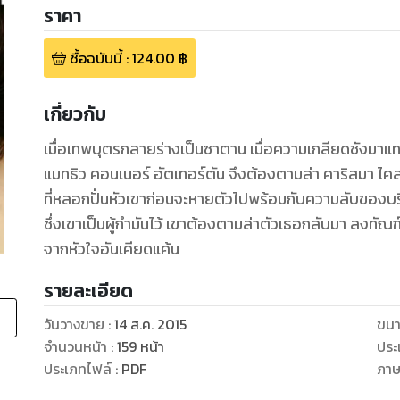
ราคา
ซื้อฉบับนี้
:
124.00
฿
เกี่ยวกับ
เมื่อเทพบุตรกลายร่างเป็นซาตาน เมื่อความเกลียดชังมาแท
แมทธิว คอนเนอร์ ฮัตเทอร์ตัน จึงต้องตามล่า คาริสมา ไคลน์ หญิงสาวผู้แฝงตัวมาในคราบนักธุรกิจสาว
ที่หลอกปั่นหัวเขาก่อนจะหายตัวไปพร้อมกับความลับของบร
ซึ่งเขาเป็นผู้กำมันไว้ เขาต้องตามล่าตัวเธอกลับมา ลงทัณฑ์
รายละเอียด
วันวางขาย
:
14 ส.ค. 2015
ขนา
จำนวนหน้า
:
159
หน้า
ประ
ประเภทไฟล์
:
PDF
ภา