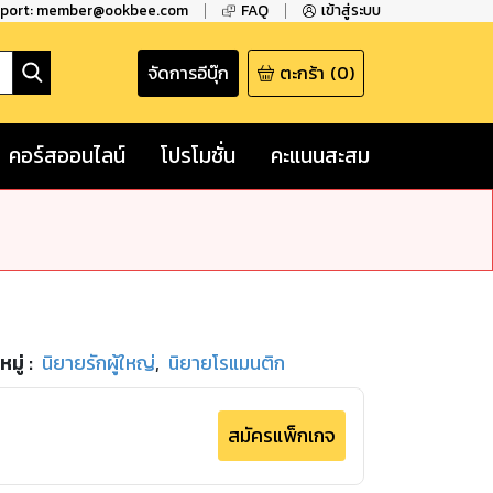
pport: member@ookbee.com
FAQ
เข้าสู่ระบบ
จัดการอีบุ๊ก
ตะกร้า
(
0
)
คอร์สออนไลน์
โปรโมชั่น
คะแนนสะสม
มู่
:
นิยายรักผู้ใหญ่
,
นิยายโรแมนติก
สมัครแพ็กเกจ