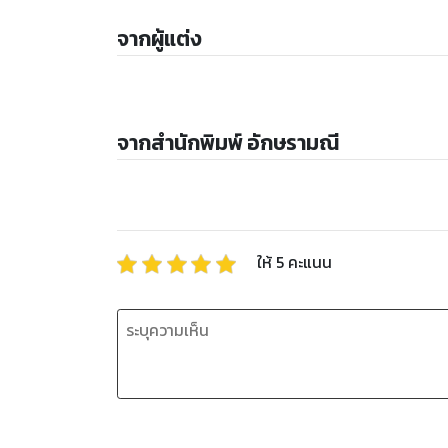
จากผู้แต่ง
จากสำนักพิมพ์ อักษรามณี
ให้
5
คะแนน