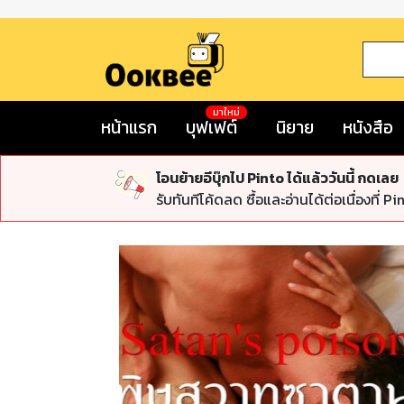
มาใหม่
หน้าแรก
บุฟเฟต์
นิยาย
หนังสือ
โอนย้ายอีบุ๊กไป Pinto ได้แล้ววันนี้ กดเลย
รับทันทีโค้ดลด ซื้อและอ่านได้ต่อเนื่องที่ Pi