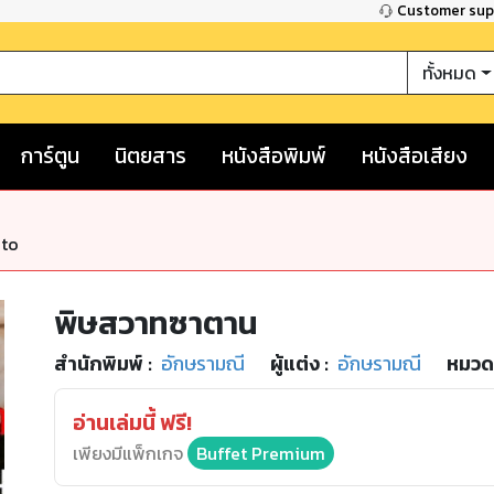
Customer su
ทั้งหมด
การ์ตูน
นิตยสาร
หนังสือพิมพ์
หนังสือเสียง
nto
พิษสวาทซาตาน
สำนักพิมพ์
:
อักษรามณี
ผู้แต่ง :
อักษรามณี
หมวดห
อ่านเล่มนี้ ฟรี!
เพียงมีแพ็กเกจ
Buffet Premium