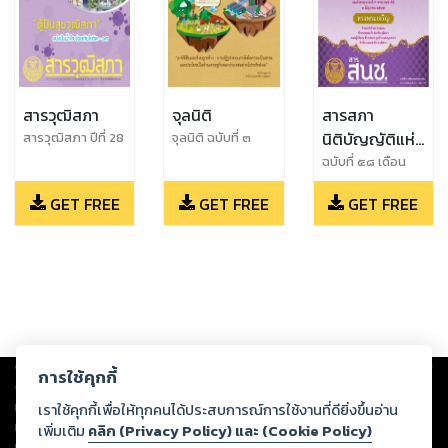
สารวุฒิสภา
จุลนิติ
สารสภา
นิติบัญญัติแห่ง
สารวุฒิสภา ปีที่ 28
จุลนิติ ฉบับที่ ๓
ฉบับเดือน
พฤษภาคม -
ชาติ
ฉบับที่ ๕๘ เดือน
พฤษภาคม 2563
มิถุนายน พ.ศ.
พฤษภาคม ๒๕๖๒
๒๕๖๒
GET FREE
GET FREE
GET FREE
Copyright ©
2026
Storylog Co., Ltd. - สตอรี่ล็อกขอสงวนสิทธิ์ไม่รับผิดชอบ
การใช้คุกกี้
ต่อผลงานหรือเนื้อหาใดที่อัปโหลดผ่านเว็บไซต์และปรากฏว่าละเมิดสิทธิใน
ทรัพย์สินทางปัญญาของบุคคลอื่นหรือขัดต่อกฎหมายและศีลธรรม ดังนั้น ผู้อ่าน
เราใช้คุกกี้เพื่อให้ทุกคนได้ประสบการณ์การใช้งานที่ดียิ่งขึ้นอ่าน
ทุกท่านโปรดใช้วิจารณญาณในการกลั่นกรองด้วยตนเอง และหากท่านพบว่าส่วน
เพิ่มเติม
คลิก (Privacy Policy) และ (Cookie Policy)
หนึ่งส่วนใดขัดต่อกฎหมายและศีลธรรม กรุณาแจ้งมายังบริษัท เพื่อทีมงานจะได้