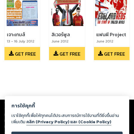
เจาะเกมส์
ลิเวอร์พูล
แฟนผี Project
13 - 16 July 2012
June 2012
June 2012
GET FREE
GET FREE
GET FREE
Copyright ©
2026
Storylog Co., Ltd. - สตอรี่ล็อกขอสงวนสิทธิ์ไม่รับผิดชอบ
การใช้คุกกี้
ต่อผลงานหรือเนื้อหาใดที่อัปโหลดผ่านเว็บไซต์และปรากฏว่าละเมิดสิทธิใน
ทรัพย์สินทางปัญญาของบุคคลอื่นหรือขัดต่อกฎหมายและศีลธรรม ดังนั้น ผู้อ่าน
เราใช้คุกกี้เพื่อให้ทุกคนได้ประสบการณ์การใช้งานที่ดียิ่งขึ้นอ่าน
ทุกท่านโปรดใช้วิจารณญาณในการกลั่นกรองด้วยตนเอง และหากท่านพบว่าส่วน
เพิ่มเติม
คลิก (Privacy Policy) และ (Cookie Policy)
หนึ่งส่วนใดขัดต่อกฎหมายและศีลธรรม กรุณาแจ้งมายังบริษัท เพื่อทีมงานจะได้
ดำเนินการในทันที ทั้งนี้ ทางสตอรี่ล็อกขอสงวนลิขสิทธิ์ตามพระราชบัญญัติ