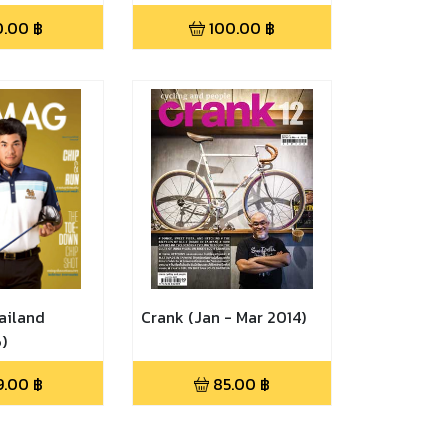
THE MATCH BANGKOK
0.00
฿
100.00
฿
CENTURY CUP 2022)
ailand
Crank (Jan - Mar 2014)
)
9.00
฿
85.00
฿