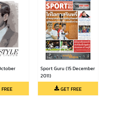
October
Sport Guru (15 December
2011)
 FREE
GET FREE