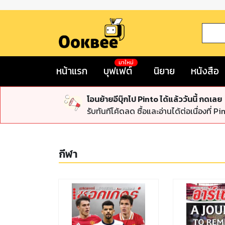
มาใหม่
หน้าแรก
บุฟเฟต์
นิยาย
หนังสือ
โอนย้ายอีบุ๊กไป Pinto ได้แล้ววันนี้ กดเลย
รับทันทีโค้ดลด ซื้อและอ่านได้ต่อเนื่องที่ Pi
กีฬา