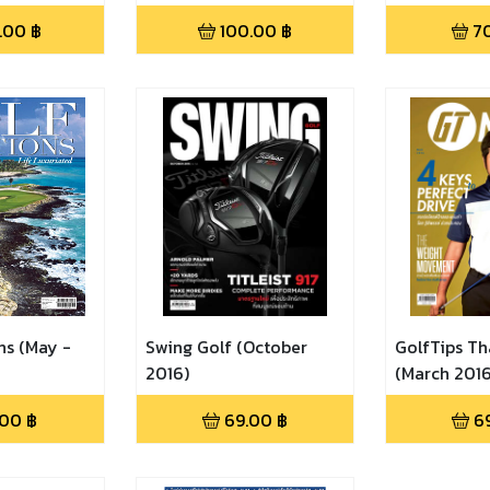
.00
฿
100.00
฿
7
ns (May -
Swing Golf (October
GolfTips Th
2016)
(March 2016
.00
฿
69.00
฿
6