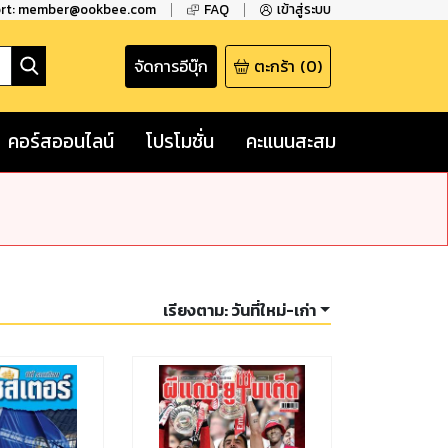
ort: member@ookbee.com
FAQ
เข้าสู่ระบบ
จัดการอีบุ๊ก
ตะกร้า
(
0
)
คอร์สออนไลน์
โปรโมชั่น
คะแนนสะสม
เรียงตาม:
วันที่ใหม่-เก่า