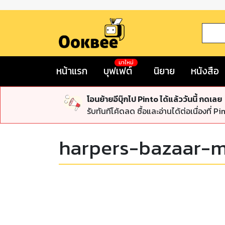
มาใหม่
หน้าแรก
บุฟเฟต์
นิยาย
หนังสือ
โอนย้ายอีบุ๊กไป Pinto ได้แล้ววันนี้ กดเลย
รับทันทีโค้ดลด ซื้อและอ่านได้ต่อเนื่องที่ Pi
harpers-bazaar-