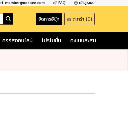
ort: member@ookbee.com
FAQ
เข้าสู่ระบบ
จัดการอีบุ๊ก
ตะกร้า
(
0
)
คอร์สออนไลน์
โปรโมชั่น
คะแนนสะสม