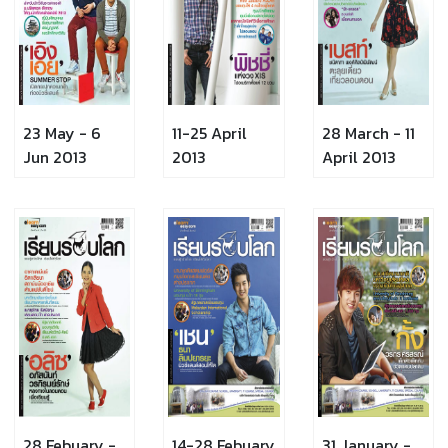
23 May - 6
11-25 April
28 March - 11
Jun 2013
2013
April 2013
28 Febuary -
14-28 Febuary
31 January -