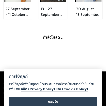
27 September
13 - 27
30 August -
- 11 October
September
13 September
2012
2012
2012
กำลังโหลด ...
Copyright ©
2026
Storylog Co., Ltd. - สตอรี่ล็อกขอสงวนสิทธิ์ไม่รับผิดชอบ
การใช้คุกกี้
ต่อผลงานหรือเนื้อหาใดที่อัปโหลดผ่านเว็บไซต์และปรากฏว่าละเมิดสิทธิใน
ทรัพย์สินทางปัญญาของบุคคลอื่นหรือขัดต่อกฎหมายและศีลธรรม ดังนั้น ผู้อ่าน
เราใช้คุกกี้เพื่อให้ทุกคนได้ประสบการณ์การใช้งานที่ดียิ่งขึ้นอ่าน
ทุกท่านโปรดใช้วิจารณญาณในการกลั่นกรองด้วยตนเอง และหากท่านพบว่าส่วน
เพิ่มเติม
คลิก (Privacy Policy) และ (Cookie Policy)
หนึ่งส่วนใดขัดต่อกฎหมายและศีลธรรม กรุณาแจ้งมายังบริษัท เพื่อทีมงานจะได้
ดำเนินการในทันที ทั้งนี้ ทางสตอรี่ล็อกขอสงวนลิขสิทธิ์ตามพระราชบัญญัติ
ยอมรับ
ลิขสิทธิ์ พ.ศ. 2537 (ฉบับล่าสุด)