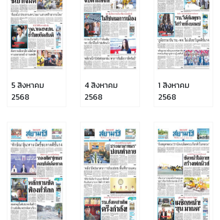
5 สิงหาคม
4 สิงหาคม
1 สิงหาคม
2568
2568
2568