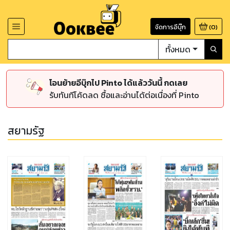
จัดการอีบุ๊ก
(
0
)
ทั้งหมด
โอนย้ายอีบุ๊กไป Pinto ได้แล้ววันนี้ กดเลย
รับทันทีโค้ดลด ซื้อและอ่านได้ต่อเนื่องที่ Pinto
สยามรัฐ