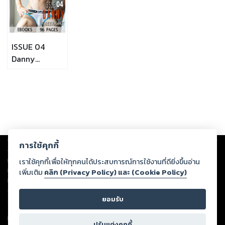
ISSUE 04
Danny
Theerawat
Copyright ©
2026
Storylog Co., Ltd. - สตอรี่ล็อกขอสงวนสิทธิ์ไม่รับผิดชอบ
การใช้คุกกี้
ต่อผลงานหรือเนื้อหาใดที่อัปโหลดผ่านเว็บไซต์และปรากฏว่าละเมิดสิทธิใน
ทรัพย์สินทางปัญญาของบุคคลอื่นหรือขัดต่อกฎหมายและศีลธรรม ดังนั้น ผู้อ่าน
เราใช้คุกกี้เพื่อให้ทุกคนได้ประสบการณ์การใช้งานที่ดียิ่งขึ้นอ่าน
ทุกท่านโปรดใช้วิจารณญาณในการกลั่นกรองด้วยตนเอง และหากท่านพบว่าส่วน
เพิ่มเติม
คลิก (Privacy Policy) และ (Cookie Policy)
หนึ่งส่วนใดขัดต่อกฎหมายและศีลธรรม กรุณาแจ้งมายังบริษัท เพื่อทีมงานจะได้
ดำเนินการในทันที ทั้งนี้ ทางสตอรี่ล็อกขอสงวนลิขสิทธิ์ตามพระราชบัญญัติ
ยอมรับ
ลิขสิทธิ์ พ.ศ. 2537 (ฉบับล่าสุด)
For support: member@ookbee.com
ปรับแต่งคุกกี้