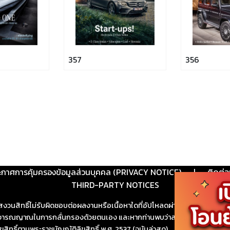
357
356
ะกาศการคุ้มครองข้อมูลส่วนบุคคล (PRIVACY NOTICE)
|
ติดต่อ
THIRD-PARTY NOTICES
สงวนสิทธิ์ไม่รับผิดชอบต่อผลงานหรือเนื้อหาใดที่อัปโหลดผ่านเว็บไซต์และปร
ช้วิจารณญาณในการกลั่นกรองด้วยตนเอง และหากท่านพบว่าส่วนหนึ่งส่วนใดขัดต
ขสิทธิ์ตามพระราชบัญญัติลิขสิทธิ์ พ.ศ. 2537 (ฉบับล่าสุด)