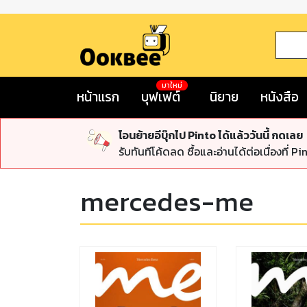
มาใหม่
หน้าแรก
บุฟเฟต์
นิยาย
หนังสือ
โอนย้ายอีบุ๊กไป Pinto ได้แล้ววันนี้ กดเลย
รับทันทีโค้ดลด ซื้อและอ่านได้ต่อเนื่องที่ Pi
mercedes-me