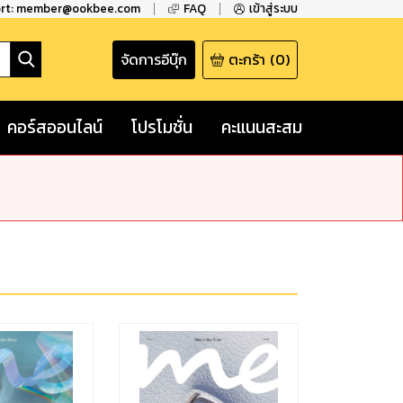
ort: member@ookbee.com
FAQ
เข้าสู่ระบบ
จัดการอีบุ๊ก
ตะกร้า
(
0
)
คอร์สออนไลน์
โปรโมชั่น
คะแนนสะสม