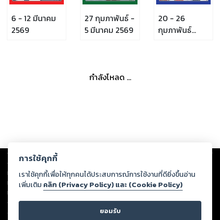
6 - 12 มีนาคม
27 กุมภาพันธ์ -
20 - 26
2569
5 มีนาคม 2569
กุมภาพันธ์
2569
กำลังโหลด ...
Copyright ©
2026
Storylog Co., Ltd. - สตอรี่ล็อกขอสงวนสิทธิ์ไม่รับผิดชอบ
การใช้คุกกี้
ต่อผลงานหรือเนื้อหาใดที่อัปโหลดผ่านเว็บไซต์และปรากฏว่าละเมิดสิทธิใน
ทรัพย์สินทางปัญญาของบุคคลอื่นหรือขัดต่อกฎหมายและศีลธรรม ดังนั้น ผู้อ่าน
เราใช้คุกกี้เพื่อให้ทุกคนได้ประสบการณ์การใช้งานที่ดียิ่งขึ้นอ่าน
ทุกท่านโปรดใช้วิจารณญาณในการกลั่นกรองด้วยตนเอง และหากท่านพบว่าส่วน
เพิ่มเติม
คลิก (Privacy Policy) และ (Cookie Policy)
หนึ่งส่วนใดขัดต่อกฎหมายและศีลธรรม กรุณาแจ้งมายังบริษัท เพื่อทีมงานจะได้
ดำเนินการในทันที ทั้งนี้ ทางสตอรี่ล็อกขอสงวนลิขสิทธิ์ตามพระราชบัญญัติ
ยอมรับ
ลิขสิทธิ์ พ.ศ. 2537 (ฉบับล่าสุด)