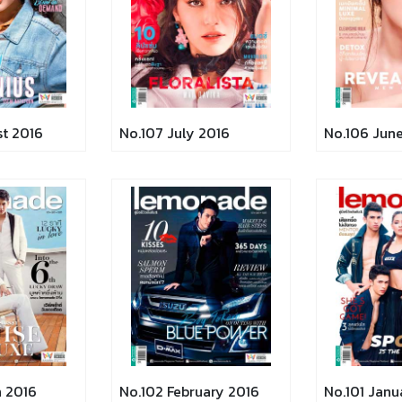
st 2016
No.107 July 2016
No.106 Jun
h 2016
No.102 February 2016
No.101 Janu