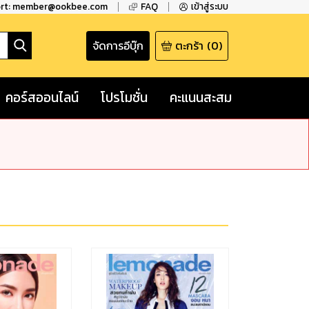
ort: member@ookbee.com
FAQ
เข้าสู่ระบบ
จัดการอีบุ๊ก
ตะกร้า
(
0
)
คอร์สออนไลน์
โปรโมชั่น
คะแนนสะสม