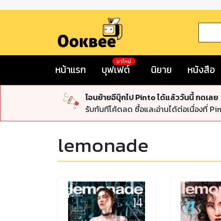
มาใหม่
หน้าแรก
บุฟเฟต์
นิยาย
หนังสือ
โอนย้ายอีบุ๊กไป Pinto ได้แล้ววันนี้ กดเลย
รับทันทีโค้ดลด ซื้อและอ่านได้ต่อเนื่องที่ Pi
lemonade