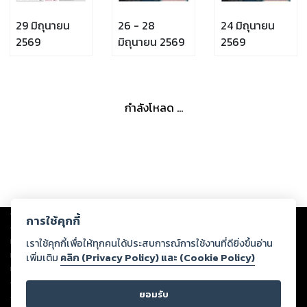
29 มิถุนายน
26 - 28
24 มิถุนายน
2569
มิถุนายน 2569
2569
กำลังโหลด ...
Copyright ©
2026
Storylog Co., Ltd. - สตอรี่ล็อกขอสงวนสิทธิ์ไม่รับผิดชอบ
การใช้คุกกี้
ต่อผลงานหรือเนื้อหาใดที่อัปโหลดผ่านเว็บไซต์และปรากฏว่าละเมิดสิทธิใน
ทรัพย์สินทางปัญญาของบุคคลอื่นหรือขัดต่อกฎหมายและศีลธรรม ดังนั้น ผู้อ่าน
เราใช้คุกกี้เพื่อให้ทุกคนได้ประสบการณ์การใช้งานที่ดียิ่งขึ้นอ่าน
ทุกท่านโปรดใช้วิจารณญาณในการกลั่นกรองด้วยตนเอง และหากท่านพบว่าส่วน
เพิ่มเติม
คลิก (Privacy Policy) และ (Cookie Policy)
หนึ่งส่วนใดขัดต่อกฎหมายและศีลธรรม กรุณาแจ้งมายังบริษัท เพื่อทีมงานจะได้
ดำเนินการในทันที ทั้งนี้ ทางสตอรี่ล็อกขอสงวนลิขสิทธิ์ตามพระราชบัญญัติ
ยอมรับ
ลิขสิทธิ์ พ.ศ. 2537 (ฉบับล่าสุด)