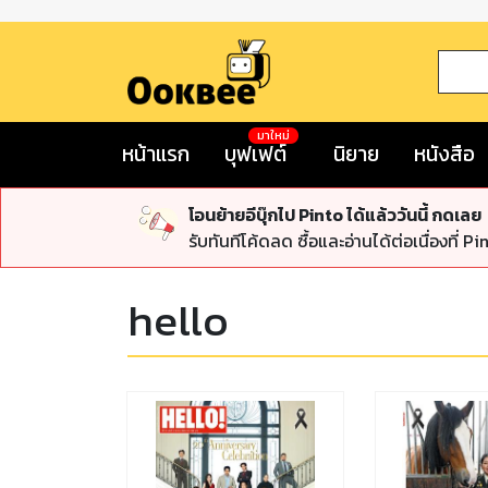
มาใหม่
หน้าแรก
บุฟเฟต์
นิยาย
หนังสือ
โอนย้ายอีบุ๊กไป Pinto ได้แล้ววันนี้ กดเลย
รับทันทีโค้ดลด ซื้อและอ่านได้ต่อเนื่องที่ Pi
hello