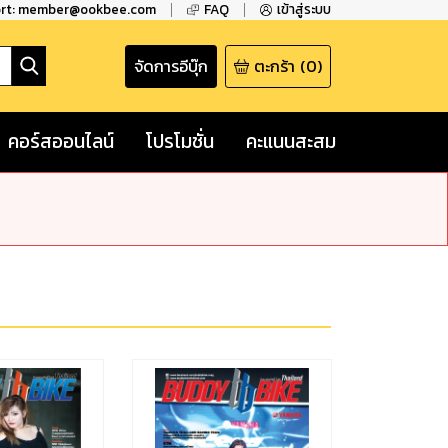
ort: member@ookbee.com
FAQ
เข้าสู่ระบบ
จัดการอีบุ๊ก
ตะกร้า
(
0
)
คอร์สออนไลน์
โปรโมชั่น
คะแนนสะสม