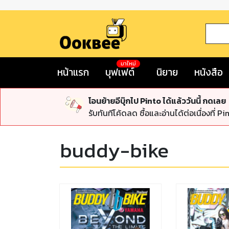
มาใหม่
หน้าแรก
บุฟเฟต์
นิยาย
หนังสือ
โอนย้ายอีบุ๊กไป Pinto ได้แล้ววันนี้ กดเลย
รับทันทีโค้ดลด ซื้อและอ่านได้ต่อเนื่องที่ Pi
buddy-bike