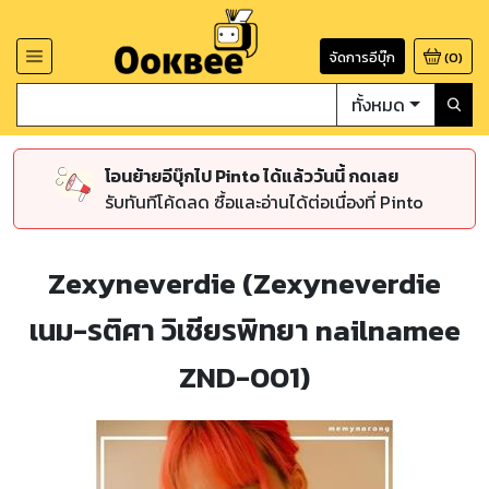
จัดการอีบุ๊ก
(
0
)
ทั้งหมด
โอนย้ายอีบุ๊กไป Pinto ได้แล้ววันนี้ กดเลย
รับทันทีโค้ดลด ซื้อและอ่านได้ต่อเนื่องที่ Pinto
Zexyneverdie (Zexyneverdie
เนม-รติศา วิเชียรพิทยา nailnamee
ZND-001)