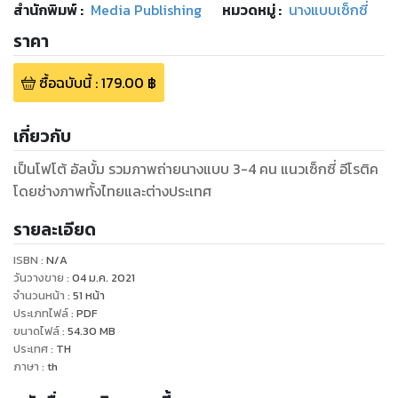
สำนักพิมพ์
:
Media Publishing
หมวดหมู่
:
นางแบบเซ็กซี่
ราคา
ซื้อฉบับนี้
:
179.00
฿
เกี่ยวกับ
เป็นโฟโต้ อัลบั้ม รวมภาพถ่ายนางแบบ 3-4 คน แนวเซ็กซี่ อีโรติค
โดยช่างภาพทั้งไทยและต่างประเทศ
รายละเอียด
ISBN :
N/A
วันวางขาย
:
04 ม.ค. 2021
จำนวนหน้า
:
51
หน้า
ประเภทไฟล์
:
PDF
ขนาดไฟล์
:
54.30
MB
ประเทศ
:
TH
ภาษา
:
th