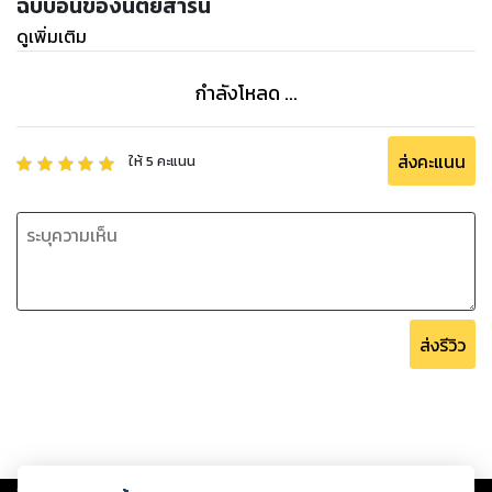
ฉบับอื่นของนิตยสารนี้
ดูเพิ่มเติม
กำลังโหลด ...
ส่งคะแนน
ให้
5
คะแนน
ส่งรีวิว
Copyright ©
2026
Storylog Co., Ltd. - สตอรี่ล็อกขอสงวนสิทธิ์ไม่รับผิดชอบ