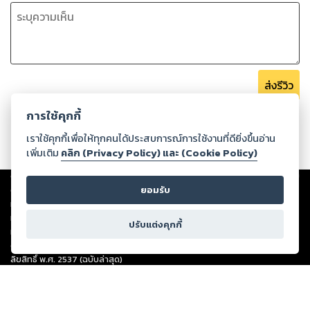
ส่งรีวิว
การใช้คุกกี้
เราใช้คุกกี้เพื่อให้ทุกคนได้ประสบการณ์การใช้งานที่ดียิ่งขึ้นอ่าน
เพิ่มเติม
คลิก (Privacy Policy) และ (Cookie Policy)
Copyright ©
2026
Storylog Co., Ltd. - สตอรี่ล็อกขอสงวนสิทธิ์ไม่รับผิดชอบ
ยอมรับ
ต่อผลงานหรือเนื้อหาใดที่อัปโหลดผ่านเว็บไซต์และปรากฏว่าละเมิดสิทธิใน
ทรัพย์สินทางปัญญาของบุคคลอื่นหรือขัดต่อกฎหมายและศีลธรรม ดังนั้น ผู้อ่าน
ทุกท่านโปรดใช้วิจารณญาณในการกลั่นกรองด้วยตนเอง และหากท่านพบว่าส่วน
ปรับแต่งคุกกี้
หนึ่งส่วนใดขัดต่อกฎหมายและศีลธรรม กรุณาแจ้งมายังบริษัท เพื่อทีมงานจะได้
ดำเนินการในทันที ทั้งนี้ ทางสตอรี่ล็อกขอสงวนลิขสิทธิ์ตามพระราชบัญญัติ
ลิขสิทธิ์ พ.ศ. 2537 (ฉบับล่าสุด)
For support: member@ookbee.com
Version
1.3.17