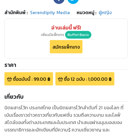
สำนักพิมพ์
:
Serendipity Media
หมวดหมู่
:
ผู้หญิง
อ่านเล่มนี้ ฟรี!
เพียงมีแพ็กเกจ
Buffet Basic
สมัครแพ็กเกจ
ราคา
ซื้อฉบับนี้
:
99.00
฿
ซื้อ
12
ฉบับ
:
1,000.00
฿
เกี่ยวกับ
นิตยสารโว้ก ประเทศไทย เป็นนิตยสารโว้กลำดับที่ 21 ของโลก ที่
เน้นเรื่องราวข่าวคราวเกี่ยวกับแฟชั่น รวมถึงความงาม และไลฟ์
สไตล์ของทั้งต่างประเทศและในประเทศ นำเสนอผ่านมุมมองของ
บรรณาธิการและนักเขียนที่มีความรู้ ความเชี่ยวชาญ และ