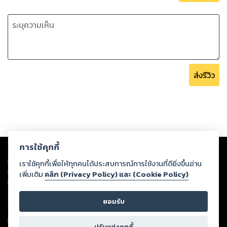
ส่งรีวิว
Copyright ©
2026
Storylog Co., Ltd. - สตอรี่ล็อกขอสงวนสิทธิ์ไม่รับผิดชอบ
การใช้คุกกี้
ต่อผลงานหรือเนื้อหาใดที่อัปโหลดผ่านเว็บไซต์และปรากฏว่าละเมิดสิทธิใน
ทรัพย์สินทางปัญญาของบุคคลอื่นหรือขัดต่อกฎหมายและศีลธรรม ดังนั้น ผู้อ่าน
เราใช้คุกกี้เพื่อให้ทุกคนได้ประสบการณ์การใช้งานที่ดียิ่งขึ้นอ่าน
ทุกท่านโปรดใช้วิจารณญาณในการกลั่นกรองด้วยตนเอง และหากท่านพบว่าส่วน
เพิ่มเติม
คลิก (Privacy Policy) และ (Cookie Policy)
หนึ่งส่วนใดขัดต่อกฎหมายและศีลธรรม กรุณาแจ้งมายังบริษัท เพื่อทีมงานจะได้
ดำเนินการในทันที ทั้งนี้ ทางสตอรี่ล็อกขอสงวนลิขสิทธิ์ตามพระราชบัญญัติ
ยอมรับ
ลิขสิทธิ์ พ.ศ. 2537 (ฉบับล่าสุด)
For support: member@ookbee.com
ปรับแต่งคุกกี้