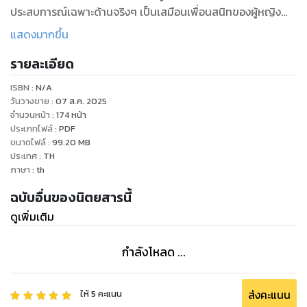
ประสบการณ์เฉพาะด้านจริงๆ เป็นเสมือนเพื่อนสนิทของผู้หญิง
ไทยที่จะคอยแนะนำข่าวสารข้อมูลพร้อมกับสร้างสรรค์สิ่งดีๆ ให้
แสดงมากขึ้น
เพื่อนเสมอ และที่สำคัญที่สุดก็คือ นิตยสารโว้กฉบับภาษาไทย
รายละเอียด
ต้องการนำเสนอฝีมือของคนไทยเราเองจากหลากหลายอาชีพ
อย่างเช่น ช่างภาพ ดีไซเนอร์ ให้เป็นที่แพร่หลายและภาคภูมิใจใน
ISBN :
N/A
ความเป็นไทยร่วมกัน
วันวางขาย
:
07 ส.ค. 2025
จำนวนหน้า
:
174
หน้า
ประเภทไฟล์
:
PDF
ขนาดไฟล์
:
99.20
MB
ประเทศ
:
TH
ภาษา
:
th
ฉบับอื่นของนิตยสารนี้
ดูเพิ่มเติม
กำลังโหลด ...
ส่งคะแนน
ให้
5
คะแนน