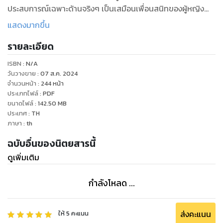
ประสบการณ์เฉพาะด้านจริงๆ เป็นเสมือนเพื่อนสนิทของผู้หญิง
ไทยที่จะคอยแนะนำข่าวสารข้อมูลพร้อมกับสร้างสรรค์สิ่งดีๆ ให้
แสดงมากขึ้น
เพื่อนเสมอ และที่สำคัญที่สุดก็คือ นิตยสารโว้กฉบับภาษาไทย
รายละเอียด
ต้องการนำเสนอฝีมือของคนไทยเราเองจากหลากหลายอาชีพ
อย่างเช่น ช่างภาพ ดีไซเนอร์ ให้เป็นที่แพร่หลายและภาคภูมิใจใน
ISBN :
N/A
ความเป็นไทยร่วมกัน
วันวางขาย
:
07 ส.ค. 2024
จำนวนหน้า
:
244
หน้า
ประเภทไฟล์
:
PDF
ขนาดไฟล์
:
142.50
MB
ประเทศ
:
TH
ภาษา
:
th
ฉบับอื่นของนิตยสารนี้
ดูเพิ่มเติม
กำลังโหลด ...
ส่งคะแนน
ให้
5
คะแนน