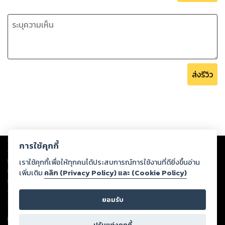
ส่งรีวิว
Copyright ©
2026
Storylog Co., Ltd. - สตอรี่ล็อกขอสงวนสิทธิ์ไม่รับผิดชอบ
การใช้คุกกี้
ต่อผลงานหรือเนื้อหาใดที่อัปโหลดผ่านเว็บไซต์และปรากฏว่าละเมิดสิทธิใน
ทรัพย์สินทางปัญญาของบุคคลอื่นหรือขัดต่อกฎหมายและศีลธรรม ดังนั้น ผู้อ่าน
เราใช้คุกกี้เพื่อให้ทุกคนได้ประสบการณ์การใช้งานที่ดียิ่งขึ้นอ่าน
ทุกท่านโปรดใช้วิจารณญาณในการกลั่นกรองด้วยตนเอง และหากท่านพบว่าส่วน
เพิ่มเติม
คลิก (Privacy Policy) และ (Cookie Policy)
หนึ่งส่วนใดขัดต่อกฎหมายและศีลธรรม กรุณาแจ้งมายังบริษัท เพื่อทีมงานจะได้
ดำเนินการในทันที ทั้งนี้ ทางสตอรี่ล็อกขอสงวนลิขสิทธิ์ตามพระราชบัญญัติ
ยอมรับ
ลิขสิทธิ์ พ.ศ. 2537 (ฉบับล่าสุด)
For support: member@ookbee.com
ปรับแต่งคุกกี้