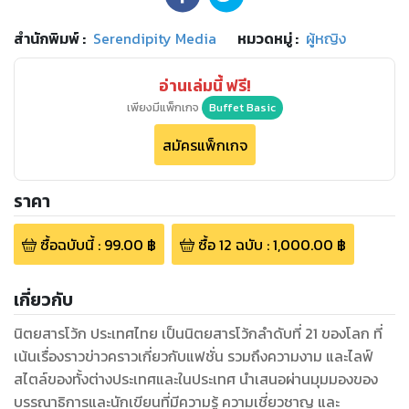
สำนักพิมพ์
:
Serendipity Media
หมวดหมู่
:
ผู้หญิง
อ่านเล่มนี้ ฟรี!
เพียงมีแพ็กเกจ
Buffet Basic
สมัครแพ็กเกจ
ราคา
ซื้อฉบับนี้
:
99.00
฿
ซื้อ
12
ฉบับ
:
1,000.00
฿
เกี่ยวกับ
นิตยสารโว้ก ประเทศไทย เป็นนิตยสารโว้กลำดับที่ 21 ของโลก ที่
เน้นเรื่องราวข่าวคราวเกี่ยวกับแฟชั่น รวมถึงความงาม และไลฟ์
สไตล์ของทั้งต่างประเทศและในประเทศ นำเสนอผ่านมุมมองของ
บรรณาธิการและนักเขียนที่มีความรู้ ความเชี่ยวชาญ และ