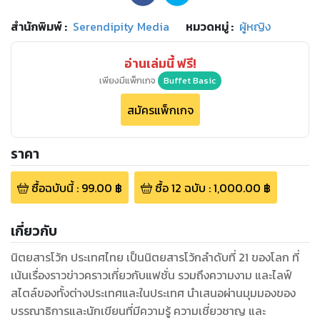
สำนักพิมพ์
:
Serendipity Media
หมวดหมู่
:
ผู้หญิง
อ่านเล่มนี้ ฟรี!
เพียงมีแพ็กเกจ
Buffet Basic
สมัครแพ็กเกจ
ราคา
ซื้อฉบับนี้
:
99.00
฿
ซื้อ
12
ฉบับ
:
1,000.00
฿
เกี่ยวกับ
นิตยสารโว้ก ประเทศไทย เป็นนิตยสารโว้กลำดับที่ 21 ของโลก ที่
เน้นเรื่องราวข่าวคราวเกี่ยวกับแฟชั่น รวมถึงความงาม และไลฟ์
สไตล์ของทั้งต่างประเทศและในประเทศ นำเสนอผ่านมุมมองของ
บรรณาธิการและนักเขียนที่มีความรู้ ความเชี่ยวชาญ และ