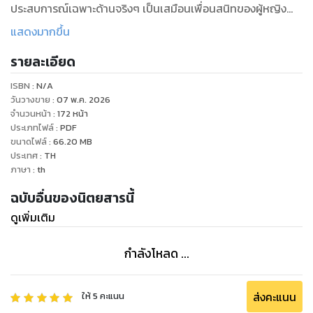
ประสบการณ์เฉพาะด้านจริงๆ เป็นเสมือนเพื่อนสนิทของผู้หญิง
ไทยที่จะคอยแนะนำข่าวสารข้อมูลพร้อมกับสร้างสรรค์สิ่งดีๆ ให้
แสดงมากขึ้น
เพื่อนเสมอ และที่สำคัญที่สุดก็คือ นิตยสารโว้กฉบับภาษาไทย
รายละเอียด
ต้องการนำเสนอฝีมือของคนไทยเราเองจากหลากหลายอาชีพ
อย่างเช่น ช่างภาพ ดีไซเนอร์ ให้เป็นที่แพร่หลายและภาคภูมิใจใน
ISBN :
N/A
ความเป็นไทยร่วมกัน
วันวางขาย
:
07 พ.ค. 2026
จำนวนหน้า
:
172
หน้า
ประเภทไฟล์
:
PDF
ขนาดไฟล์
:
66.20
MB
ประเทศ
:
TH
ภาษา
:
th
ฉบับอื่นของนิตยสารนี้
ดูเพิ่มเติม
กำลังโหลด ...
ส่งคะแนน
ให้
5
คะแนน