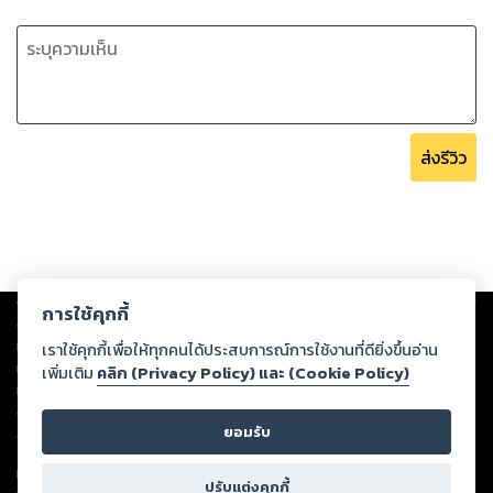
ส่งรีวิว
Copyright ©
2026
Storylog Co., Ltd. - สตอรี่ล็อกขอสงวนสิทธิ์ไม่รับผิดชอบ
การใช้คุกกี้
ต่อผลงานหรือเนื้อหาใดที่อัปโหลดผ่านเว็บไซต์และปรากฏว่าละเมิดสิทธิใน
ทรัพย์สินทางปัญญาของบุคคลอื่นหรือขัดต่อกฎหมายและศีลธรรม ดังนั้น ผู้อ่าน
เราใช้คุกกี้เพื่อให้ทุกคนได้ประสบการณ์การใช้งานที่ดียิ่งขึ้นอ่าน
ทุกท่านโปรดใช้วิจารณญาณในการกลั่นกรองด้วยตนเอง และหากท่านพบว่าส่วน
เพิ่มเติม
คลิก (Privacy Policy) และ (Cookie Policy)
หนึ่งส่วนใดขัดต่อกฎหมายและศีลธรรม กรุณาแจ้งมายังบริษัท เพื่อทีมงานจะได้
ดำเนินการในทันที ทั้งนี้ ทางสตอรี่ล็อกขอสงวนลิขสิทธิ์ตามพระราชบัญญัติ
ยอมรับ
ลิขสิทธิ์ พ.ศ. 2537 (ฉบับล่าสุด)
For support: member@ookbee.com
ปรับแต่งคุกกี้