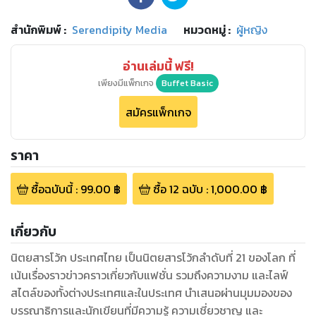
สำนักพิมพ์
:
Serendipity Media
หมวดหมู่
:
ผู้หญิง
อ่านเล่มนี้ ฟรี!
เพียงมีแพ็กเกจ
Buffet Basic
สมัครแพ็กเกจ
ราคา
ซื้อฉบับนี้
:
99.00
฿
ซื้อ
12
ฉบับ
:
1,000.00
฿
เกี่ยวกับ
นิตยสารโว้ก ประเทศไทย เป็นนิตยสารโว้กลำดับที่ 21 ของโลก ที่
เน้นเรื่องราวข่าวคราวเกี่ยวกับแฟชั่น รวมถึงความงาม และไลฟ์
สไตล์ของทั้งต่างประเทศและในประเทศ นำเสนอผ่านมุมมองของ
บรรณาธิการและนักเขียนที่มีความรู้ ความเชี่ยวชาญ และ