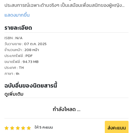
ประสบการณ์เฉพาะด้านจริงๆ เป็นเสมือนเพื่อนสนิทของผู้หญิง
ไทยที่จะคอยแนะนำข่าวสารข้อมูลพร้อมกับสร้างสรรค์สิ่งดีๆ ให้
แสดงมากขึ้น
เพื่อนเสมอ และที่สำคัญที่สุดก็คือ นิตยสารโว้กฉบับภาษาไทย
รายละเอียด
ต้องการนำเสนอฝีมือของคนไทยเราเองจากหลากหลายอาชีพ
อย่างเช่น ช่างภาพ ดีไซเนอร์ ให้เป็นที่แพร่หลายและภาคภูมิใจใน
ISBN :
N/A
ความเป็นไทยร่วมกัน
วันวางขาย
:
07 ต.ค. 2025
จำนวนหน้า
:
208
หน้า
ประเภทไฟล์
:
PDF
ขนาดไฟล์
:
94.73
MB
ประเทศ
:
TH
ภาษา
:
th
ฉบับอื่นของนิตยสารนี้
ดูเพิ่มเติม
กำลังโหลด ...
ส่งคะแนน
ให้
5
คะแนน