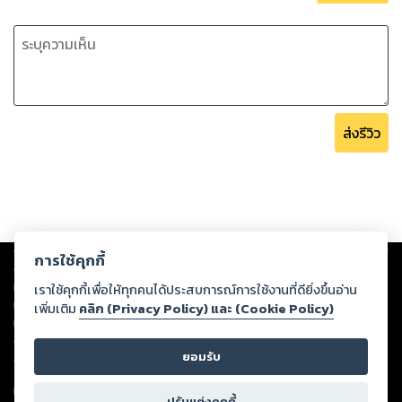
ส่งรีวิว
Copyright ©
2026
Storylog Co., Ltd. - สตอรี่ล็อกขอสงวนสิทธิ์ไม่รับผิดชอบ
การใช้คุกกี้
ต่อผลงานหรือเนื้อหาใดที่อัปโหลดผ่านเว็บไซต์และปรากฏว่าละเมิดสิทธิใน
ทรัพย์สินทางปัญญาของบุคคลอื่นหรือขัดต่อกฎหมายและศีลธรรม ดังนั้น ผู้อ่าน
เราใช้คุกกี้เพื่อให้ทุกคนได้ประสบการณ์การใช้งานที่ดียิ่งขึ้นอ่าน
ทุกท่านโปรดใช้วิจารณญาณในการกลั่นกรองด้วยตนเอง และหากท่านพบว่าส่วน
เพิ่มเติม
คลิก (Privacy Policy) และ (Cookie Policy)
หนึ่งส่วนใดขัดต่อกฎหมายและศีลธรรม กรุณาแจ้งมายังบริษัท เพื่อทีมงานจะได้
ดำเนินการในทันที ทั้งนี้ ทางสตอรี่ล็อกขอสงวนลิขสิทธิ์ตามพระราชบัญญัติ
ยอมรับ
ลิขสิทธิ์ พ.ศ. 2537 (ฉบับล่าสุด)
For support: member@ookbee.com
ปรับแต่งคุกกี้