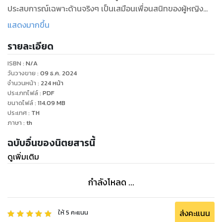
ประสบการณ์เฉพาะด้านจริงๆ เป็นเสมือนเพื่อนสนิทของผู้หญิง
ไทยที่จะคอยแนะนำข่าวสารข้อมูลพร้อมกับสร้างสรรค์สิ่งดีๆ ให้
แสดงมากขึ้น
เพื่อนเสมอ และที่สำคัญที่สุดก็คือ นิตยสารโว้กฉบับภาษาไทย
รายละเอียด
ต้องการนำเสนอฝีมือของคนไทยเราเองจากหลากหลายอาชีพ
อย่างเช่น ช่างภาพ ดีไซเนอร์ ให้เป็นที่แพร่หลายและภาคภูมิใจใน
ISBN :
N/A
ความเป็นไทยร่วมกัน
วันวางขาย
:
09 ธ.ค. 2024
จำนวนหน้า
:
224
หน้า
ประเภทไฟล์
:
PDF
ขนาดไฟล์
:
114.09
MB
ประเทศ
:
TH
ภาษา
:
th
ฉบับอื่นของนิตยสารนี้
ดูเพิ่มเติม
กำลังโหลด ...
ส่งคะแนน
ให้
5
คะแนน