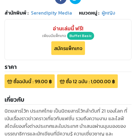
สำนักพิมพ์
:
Serendipity Media
หมวดหมู่
:
ผู้หญิง
อ่านเล่มนี้ ฟรี!
เพียงมีแพ็กเกจ
Buffet Basic
สมัครแพ็กเกจ
ราคา
ซื้อฉบับนี้
:
99.00
฿
ซื้อ
12
ฉบับ
:
1,000.00
฿
เกี่ยวกับ
นิตยสารโว้ก ประเทศไทย เป็นนิตยสารโว้กลำดับที่ 21 ของโลก ที่
เน้นเรื่องราวข่าวคราวเกี่ยวกับแฟชั่น รวมถึงความงาม และไลฟ์
สไตล์ของทั้งต่างประเทศและในประเทศ นำเสนอผ่านมุมมองของ
บรรณาธิการและนักเขียนที่มีความรู้ ความเชี่ยวชาญ และ