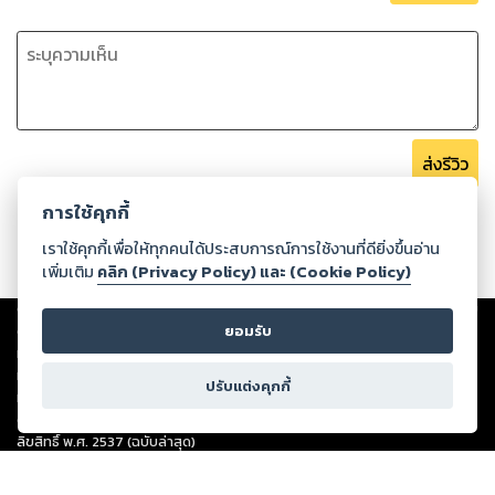
ส่งรีวิว
การใช้คุกกี้
เราใช้คุกกี้เพื่อให้ทุกคนได้ประสบการณ์การใช้งานที่ดียิ่งขึ้นอ่าน
เพิ่มเติม
คลิก (Privacy Policy) และ (Cookie Policy)
Copyright ©
2026
Storylog Co., Ltd. - สตอรี่ล็อกขอสงวนสิทธิ์ไม่รับผิดชอบ
ยอมรับ
ต่อผลงานหรือเนื้อหาใดที่อัปโหลดผ่านเว็บไซต์และปรากฏว่าละเมิดสิทธิใน
ทรัพย์สินทางปัญญาของบุคคลอื่นหรือขัดต่อกฎหมายและศีลธรรม ดังนั้น ผู้อ่าน
ทุกท่านโปรดใช้วิจารณญาณในการกลั่นกรองด้วยตนเอง และหากท่านพบว่าส่วน
ปรับแต่งคุกกี้
หนึ่งส่วนใดขัดต่อกฎหมายและศีลธรรม กรุณาแจ้งมายังบริษัท เพื่อทีมงานจะได้
ดำเนินการในทันที ทั้งนี้ ทางสตอรี่ล็อกขอสงวนลิขสิทธิ์ตามพระราชบัญญัติ
ลิขสิทธิ์ พ.ศ. 2537 (ฉบับล่าสุด)
For support: member@ookbee.com