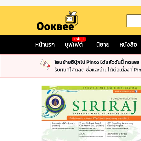
มาใหม่
หน้าแรก
บุฟเฟต์
นิยาย
หนังสือ
โอนย้ายอีบุ๊กไป Pinto ได้แล้ววันนี้ กดเลย
รับทันทีโค้ดลด ซื้อและอ่านได้ต่อเนื่องที่ Pi