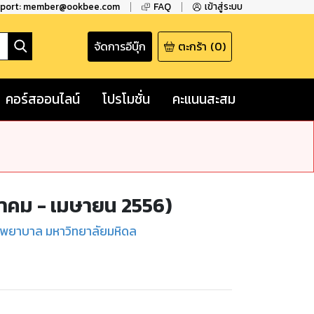
pport: member@ookbee.com
FAQ
เข้าสู่ระบบ
จัดการอีบุ๊ก
ตะกร้า
(
0
)
คอร์สออนไลน์
โปรโมชั่น
คะแนนสะสม
มกราคม - เมษายน 2556)
ชพยาบาล มหาวิทยาลัยมหิดล