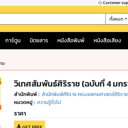
Customer su
ทั้งหมด
การ์ตูน
นิตยสาร
หนังสือพิมพ์
หนังสือเสียง
nto
วิเทศสัมพันธ์ศิริราช (ฉบับที่ 4 
สำนักพิมพ์
:
สำนักพิมพ์ศิริราช คณะแพทยศาสตร์ศิริรา
หมวดหมู่
:
ความรู้ทั่วไป
ราคา
GET FREE