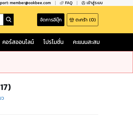
pport: member@ookbee.com
FAQ
เข้าสู่ระบบ
จัดการอีบุ๊ก
ตะกร้า
(
0
)
คอร์สออนไลน์
โปรโมชั่น
คะแนนสะสม
17)
่ยว