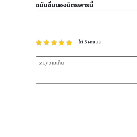
ฉบับอื่นของนิตยสารนี้
ให้
5
คะแนน