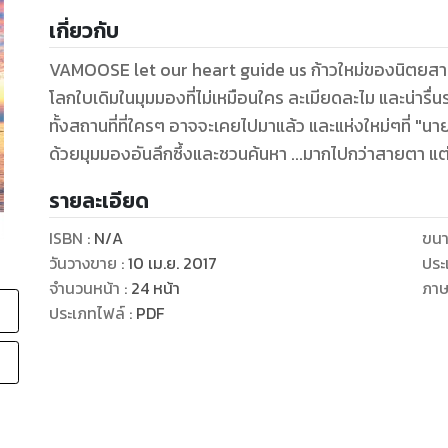
เกี่ยวกับ
VAMOOSE let our heart guide us ก้าวใหม่ของนิตยสารท่องเที่ยวที่จะพาผู้อ่านออกเดินทางไปสัมผัส
โลกใบเดิมในมุมมองที่ไม่เหมือนใคร ละเมียดละไม และน่ารื่นรมย์ เพราะเราเชื่อมั่นว่าทุกเส้นทางและหย่อมย่าน
ทั้งสถานที่ที่ใครๆ อาจจะเคยไปมาแล้ว และแห่งใหม่ๆที่ "
ด้วยมุมมองอันลึกซึ้งและชวนค้นหา ...มากไปกว่าสายตา แต
รายละเอียด
ISBN :
N/A
ขนา
วันวางขาย
:
10 เม.ย. 2017
ประ
จำนวนหน้า
:
24
หน้า
ภา
ประเภทไฟล์
:
PDF