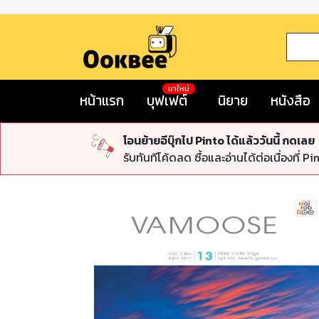
มาใหม่
หน้าแรก
บุฟเฟต์
นิยาย
หนังสือ
โอนย้ายอีบุ๊กไป Pinto ได้แล้ววันนี้ กดเลย
รับทันทีโค้ดลด ซื้อและอ่านได้ต่อเนื่องที่ Pi