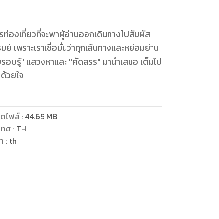
นายรอบรู้" แสวงหาและ "คัดสรร" มานำเสนอ เต็มไป
่ด้วยใจ
ดไฟล์
:
44.69
MB
เทศ
:
TH
ษา
:
th