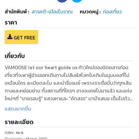
สำนักพิมพ์
:
สารคดี-เมืองโบราณ
หมวดหมู่
:
ท่องเที่ยว
ราคา
GET FREE
เกี่ยวกับ
VAMOOSE let our heart guide us ก้าวใหม่ของนิตยสารท่อง
เที่ยวที่จะพาผู้อ่านออกเดินทางไปสัมผัสโลกใบเดิมในมุมมองที่ไม่
เหมือนใคร ละเมียดละไม และน่ารื่นรมย์ เพราะเราเชื่อมั่นว่าทุกเส้น
ทางและหย่อมย่าน ทั้งสถานที่ที่ใครๆ อาจจะเคยไปมาแล้ว และแห่ง
ใหม่ๆที่ "นายรอบรู้" แสวงหาและ "คัดสรร" มานำเสนอ เต็มไปด้วย
มุมมองอันลึกซึ้งและชวนค้นหา ...มากไปกว่าสายตา แต่ด้วยใจ
แสดงมากขึ้น
รายละเอียด
ISBN :
N/A
วันวางขาย
:
23 พ.ค. 2017