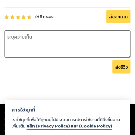
ส่งคะแนน
ให้
5
คะแนน
ส่งรีวิว
Copyright ©
2026
Storylog Co., Ltd. - สตอรี่ล็อกขอสงวนสิทธิ์ไม่รับผิดชอบ
การใช้คุกกี้
ต่อผลงานหรือเนื้อหาใดที่อัปโหลดผ่านเว็บไซต์และปรากฏว่าละเมิดสิทธิใน
ทรัพย์สินทางปัญญาของบุคคลอื่นหรือขัดต่อกฎหมายและศีลธรรม ดังนั้น ผู้อ่าน
เราใช้คุกกี้เพื่อให้ทุกคนได้ประสบการณ์การใช้งานที่ดียิ่งขึ้นอ่าน
ทุกท่านโปรดใช้วิจารณญาณในการกลั่นกรองด้วยตนเอง และหากท่านพบว่าส่วน
เพิ่มเติม
คลิก (Privacy Policy) และ (Cookie Policy)
หนึ่งส่วนใดขัดต่อกฎหมายและศีลธรรม กรุณาแจ้งมายังบริษัท เพื่อทีมงานจะได้