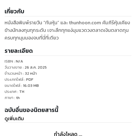
เกี่ยวกับ
หนังสือพิมพ์รายวัน “ทันหุ้น” และ thunhoon.com คัมภีร์หุ้นเคียง
ข้างนักลงทุนทุกระดับ เจาะลึกทุกแง่มุมแวดวงตลาดเงินตลาดทุน
ครบทุกมุมมองจบที่นี่ที่เดียว
รายละเอียด
ISBN :
N/A
วันวางขาย
:
26 ส.ค. 2025
จำนวนหน้า
:
32
หน้า
ประเภทไฟล์
:
PDF
ขนาดไฟล์
:
16.03
MB
ประเทศ
:
TH
ภาษา
:
th
ฉบับอื่นของนิตยสารนี้
ดูเพิ่มเติม
กำลังโหลด ...