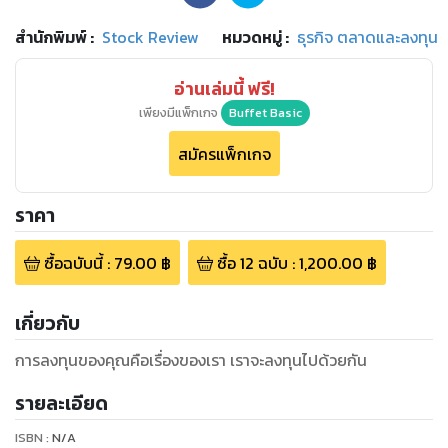
สำนักพิมพ์
:
Stock Review
หมวดหมู่
:
ธุรกิจ ตลาดและลงทุน
อ่านเล่มนี้ ฟรี!
เพียงมีแพ็กเกจ
Buffet Basic
สมัครแพ็กเกจ
ราคา
ซื้อฉบับนี้
:
79.00
฿
ซื้อ
12
ฉบับ
:
1,200.00
฿
เกี่ยวกับ
การลงทุนของคุณคือเรื่องของเรา เราจะลงทุนไปด้วยกัน
รายละเอียด
ISBN :
N/A