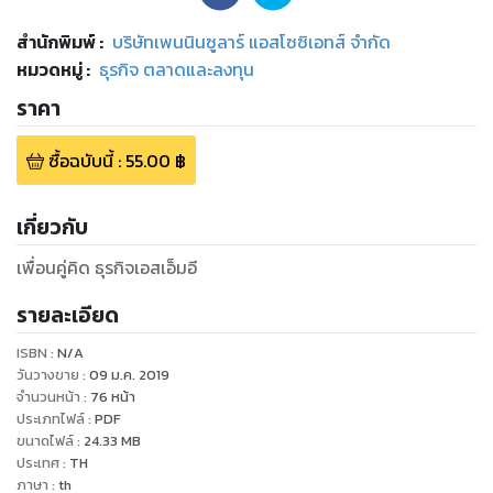
สำนักพิมพ์
:
บริษัทเพนนินซูลาร์ แอสโซซิเอทส์ จำกัด
หมวดหมู่
:
ธุรกิจ ตลาดและลงทุน
ราคา
ซื้อฉบับนี้
:
55.00
฿
เกี่ยวกับ
เพื่อนคู่คิด ธุรกิจเอสเอ็มอี
รายละเอียด
ISBN :
N/A
วันวางขาย
:
09 ม.ค. 2019
จำนวนหน้า
:
76
หน้า
ประเภทไฟล์
:
PDF
ขนาดไฟล์
:
24.33
MB
ประเทศ
:
TH
ภาษา
:
th