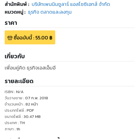
สำนักพิมพ์
:
บริษัทเพนนินซูลาร์ แอสโซซิเอทส์ จำกัด
หมวดหมู่
:
ธุรกิจ ตลาดและลงทุน
ราคา
ซื้อฉบับนี้
:
55.00
฿
เกี่ยวกับ
เพื่อนคู่คิด ธุรกิจเอสเอ็มอี
รายละเอียด
ISBN :
N/A
วันวางขาย
:
07 ก.พ. 2018
จำนวนหน้า
:
82
หน้า
ประเภทไฟล์
:
PDF
ขนาดไฟล์
:
30.47
MB
ประเทศ
:
TH
ภาษา
:
th