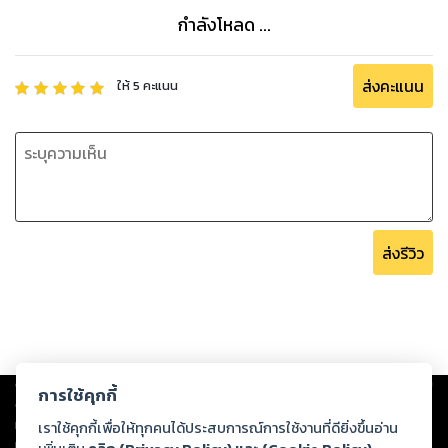
กำลังโหลด ...
ส่งคะแนน
ให้
5
คะแนน
ส่งรีวิว
Copyright ©
2026
Storylog Co., Ltd. - สตอรี่ล็อกขอสงวนสิทธิ์ไม่รับผิดชอบ
การใช้คุกกี้
ต่อผลงานหรือเนื้อหาใดที่อัปโหลดผ่านเว็บไซต์และปรากฏว่าละเมิดสิทธิใน
ทรัพย์สินทางปัญญาของบุคคลอื่นหรือขัดต่อกฎหมายและศีลธรรม ดังนั้น ผู้อ่าน
เราใช้คุกกี้เพื่อให้ทุกคนได้ประสบการณ์การใช้งานที่ดียิ่งขึ้นอ่าน
ทุกท่านโปรดใช้วิจารณญาณในการกลั่นกรองด้วยตนเอง และหากท่านพบว่าส่วน