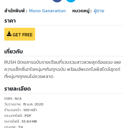
สำนักพิมพ์
:
Mono Generation
หมวดหมู่
:
ผู้ชาย
ราคา
GET FREE
เกี่ยวกับ
RUSH นิตยสารฉบับรายเดือนที่รวบรวมสาวสวยสุดร้อนแรง เผย
ความเซ็กซี่เอาใจหนุ่มๆกันทุกฉบับ พร้อมอัพเดทไลฟ์สไตล์สุดเท่
ที่หนุ่มๆทุกคนไม่ควรพลาด
รายละเอียด
ISBN :
N/A
วันวางขาย
:
15 ม.ค. 2020
จำนวนหน้า
:
100
หน้า
ประเภทไฟล์
:
PDF
ขนาดไฟล์
:
55.84
MB
ประเทศ
:
TH