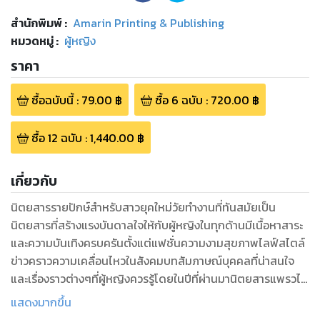
สำนักพิมพ์
:
Amarin Printing & Publishing
หมวดหมู่
:
ผู้หญิง
ราคา
ซื้อฉบับนี้
:
79.00
฿
ซื้อ
6
ฉบับ
:
720.00
฿
ซื้อ
12
ฉบับ
:
1,440.00
฿
เกี่ยวกับ
นิตยสารรายปักษ์สำหรับสาวยุคใหม่วัยทำงานที่ทันสมัยเป็น
นิตยสารที่สร้างแรงบันดาลใจให้กับผู้หญิงในทุกด้านมีเนื้อหาสาระ
และความบันเทิงครบครันตั้งแต่แฟชั่นความงามสุขภาพไลฟ์สไตล์
ข่าวคราวความเคลื่อนไหวในสังคมบทสัมภาษณ์บุคคลที่น่าสนใจ
และเรื่องราวต่างๆที่ผู้หญิงควรรู้โดยในปีที่ผ่านมานิตยสารแพรวได้
มีการปรับโฉมใหม่ให้ทันสมัยและน่าอ่านยิ่งขึ้นออกวางตลาดทุกวัน
แสดงมากขึ้น
ที่ 10 และ 25 ของเดือน