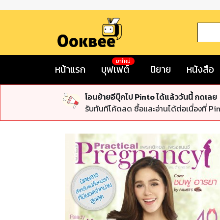
มาใหม่
หน้าแรก
บุฟเฟต์
นิยาย
หนังสือ
โอนย้ายอีบุ๊กไป Pinto ได้แล้ววันนี้ กดเลย
รับทันทีโค้ดลด ซื้อและอ่านได้ต่อเนื่องที่ Pi