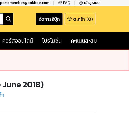
pport: member@ookbee.com
FAQ
เข้าสู่ระบบ
จัดการอีบุ๊ก
ตะกร้า
(
0
)
คอร์สออนไลน์
โปรโมชั่น
คะแนนสะสม
- June 2018)
็ก