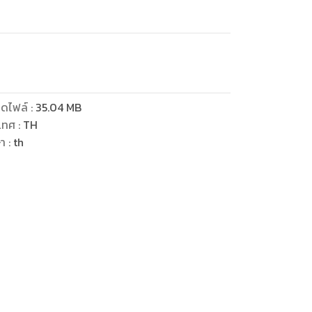
ดไฟล์
:
35.04
MB
เทศ
:
TH
ษา
:
th