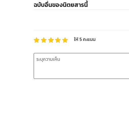
ฉบับอื่นของนิตยสารนี้
ให้
5
คะแนน