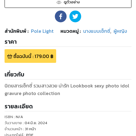
ดูตัวอย่าง
สำนักพิมพ์
:
Pole Light
หมวดหมู่
:
นางแบบเซ็กซี่
,
ผู้หญิง
ราคา
ซื้อฉบับนี้
:
179.00
฿
เกี่ยวกับ
นิตยสารเซ็กซี่ รวมสาวสวย น่ารัก Lookbook sexy photo idol
รายละเอียด
ISBN :
N/A
วันวางขาย
:
04 มิ.ย. 2024
จำนวนหน้า
:
31
หน้า
ประเภทไฟล์
:
PDF