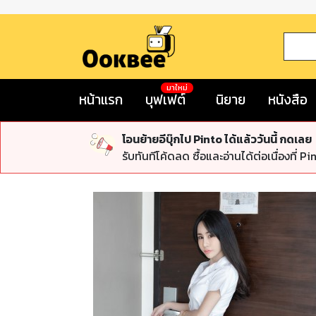
มาใหม่
หน้าแรก
บุฟเฟต์
นิยาย
หนังสือ
โอนย้ายอีบุ๊กไป Pinto ได้แล้ววันนี้ กดเลย
รับทันทีโค้ดลด ซื้อและอ่านได้ต่อเนื่องที่ Pi