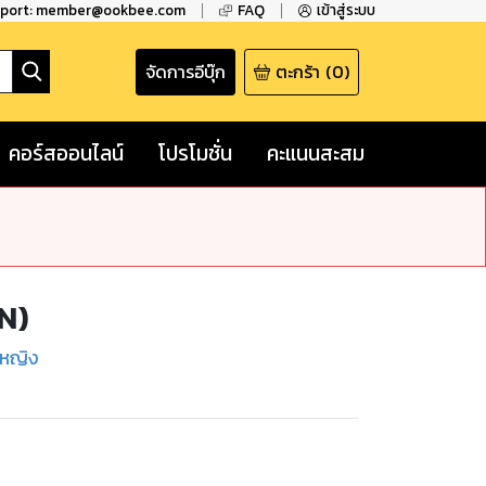
pport: member@ookbee.com
FAQ
เข้าสู่ระบบ
จัดการอีบุ๊ก
ตะกร้า
(
0
)
คอร์สออนไลน์
โปรโมชั่น
คะแนนสะสม
FN)
ู้หญิง