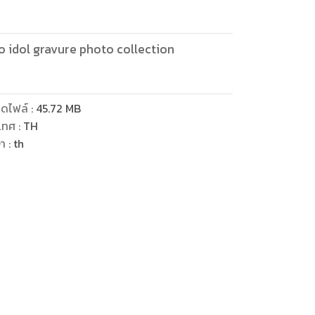
ดไฟล์
:
45.72
MB
เทศ
:
TH
ษา
:
th