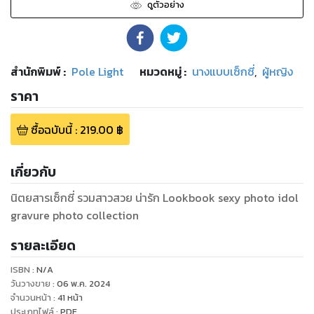
ดูตัวอย่าง
สำนักพิมพ์
:
Pole Light
หมวดหมู่
:
นางแบบเซ็กซี่
,
ผู้หญิง
ราคา
ซื้อฉบับนี้
:
219.00
฿
เกี่ยวกับ
นิตยสารเซ็กซี่ รวมสาวสวย น่ารัก Lookbook sexy photo idol
รายละเอียด
ISBN :
N/A
วันวางขาย
:
06 พ.ค. 2024
จำนวนหน้า
:
41
หน้า
ประเภทไฟล์
:
PDF