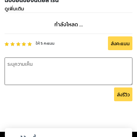
ฉบับอื่นของนิตยสารนี้
ดูเพิ่มเติม
กำลังโหลด ...
ส่งคะแนน
ให้
5
คะแนน
ส่งรีวิว
Copyright ©
2026
Storylog Co., Ltd. - สตอรี่ล็อกขอสงวนสิทธิ์ไม่รับผิดชอบ