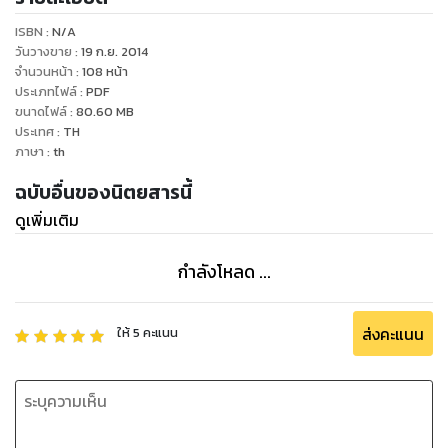
ของโน้ตบุ๊ก พรินเตอร์ โปรเจคเตอร์ ให้ผู้อ่านที่สนใจได้เลือก และ
ISBN :
N/A
ตัดสินใจอีกด้วย
วันวางขาย
:
19 ก.ย. 2014
จำนวนหน้า
:
108
หน้า
ประเภทไฟล์
:
PDF
ขนาดไฟล์
:
80.60
MB
ประเทศ
:
TH
ภาษา
:
th
ฉบับอื่นของนิตยสารนี้
ดูเพิ่มเติม
กำลังโหลด ...
ส่งคะแนน
ให้
5
คะแนน