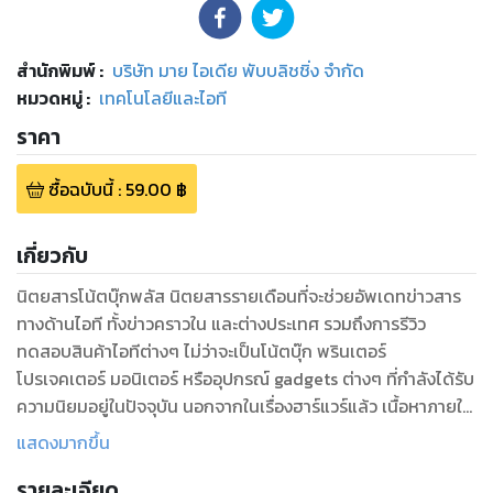
สำนักพิมพ์
:
บริษัท มาย ไอเดีย พับบลิชชิ่ง จำกัด
หมวดหมู่
:
เทคโนโลยีและไอที
ราคา
ซื้อฉบับนี้
:
59.00
฿
เกี่ยวกับ
นิตยสารโน้ตบุ๊กพลัส นิตยสารรายเดือนที่จะช่วยอัพเดทข่าวสาร
ทางด้านไอที ทั้งข่าวคราวใน และต่างประเทศ รวมถึงการรีวิว
ทดสอบสินค้าไอทีต่างๆ ไม่ว่าจะเป็นโน้ตบุ๊ก พรินเตอร์
โปรเจคเตอร์ มอนิเตอร์ หรืออุปกรณ์ gadgets ต่างๆ ที่กำลังได้รับ
ความนิยมอยู่ในปัจจุบัน นอกจากในเรื่องฮาร์แวร์แล้ว เนื้อหาภายใน
ยังประกอบไปด้วยทิปและเทคนิคในการใช้งานซอฟต์แวร์ต่างๆ ใน
แสดงมากขึ้น
ระบบปฏิบัติการวินโดวส์และแมค หรือสกู๊ปเกี่ยวกับไอทีที่เป็นที่
รายละเอียด
สนใจ อีกทั้งยังเป็น Buyer’s Guide รวบรวมข้อมูลสินค้าและราคา