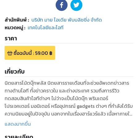
สำนักพิมพ์
:
บริษัท มาย ไอเดีย พับบลิชชิ่ง จำกัด
หมวดหมู่
:
เทคโนโลยีและไอที
ราคา
ซื้อฉบับนี้
:
59.00
฿
เกี่ยวกับ
นิตยสารโน้ตบุ๊กพลัส นิตยสารรายเดือนที่จะช่วยอัพเดทข่าวสาร
ทางด้านไอที ทั้งข่าวคราวใน และต่างประเทศ รวมถึงการรีวิว
ทดสอบสินค้าไอทีต่างๆ ไม่ว่าจะเป็นโน้ตบุ๊ก พรินเตอร์
โปรเจคเตอร์ มอนิเตอร์ หรืออุปกรณ์ gadgets ต่างๆ ที่กำลังได้รับ
ความนิยมอยู่ในปัจจุบัน นอกจากในเรื่องฮาร์แวร์แล้ว เนื้อหาภายใน
ยังประกอบไปด้วยทิปและเทคนิคในการใช้งานซอฟต์แวร์ต่างๆ ใน
แสดงมากขึ้น
ระบบปฏิบัติการวินโดวส์และแมค หรือสกู๊ปเกี่ยวกับไอทีที่เป็นที่
รายละเอียด
สนใจ อีกทั้งยังเป็น Buyer’s Guide รวบรวมข้อมูลสินค้าและราคา