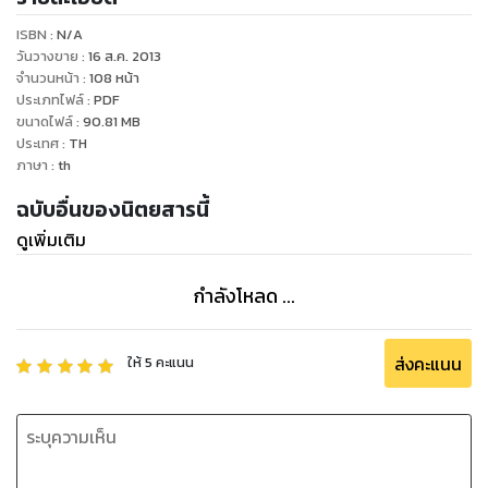
ของโน้ตบุ๊ก พรินเตอร์ โปรเจคเตอร์ ให้ผู้อ่านที่สนใจได้เลือก และ
ISBN :
N/A
ตัดสินใจอีกด้วย
วันวางขาย
:
16 ส.ค. 2013
จำนวนหน้า
:
108
หน้า
ประเภทไฟล์
:
PDF
ขนาดไฟล์
:
90.81
MB
ประเทศ
:
TH
ภาษา
:
th
ฉบับอื่นของนิตยสารนี้
ดูเพิ่มเติม
กำลังโหลด ...
ส่งคะแนน
ให้
5
คะแนน