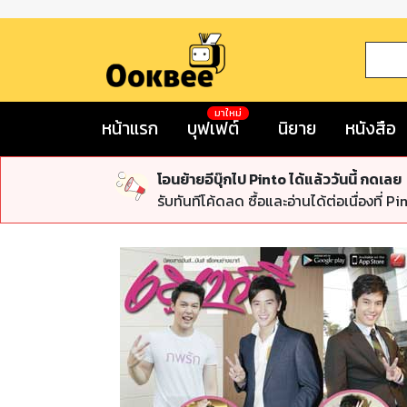
มาใหม่
หน้าแรก
บุฟเฟต์
นิยาย
หนังสือ
โอนย้ายอีบุ๊กไป Pinto ได้แล้ววันนี้ กดเลย
รับทันทีโค้ดลด ซื้อและอ่านได้ต่อเนื่องที่ Pi