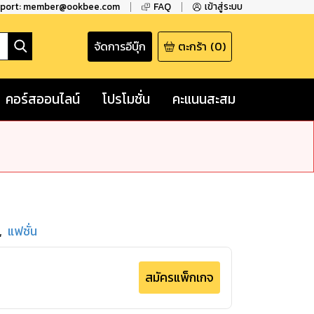
pport: member@ookbee.com
FAQ
เข้าสู่ระบบ
จัดการอีบุ๊ก
ตะกร้า
(
0
)
คอร์สออนไลน์
โปรโมชั่น
คะแนนสะสม
,
แฟชั่น
สมัครแพ็กเกจ