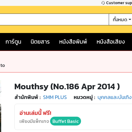
Customer su
ทั้งหมด
การ์ตูน
นิตยสาร
หนังสือพิมพ์
หนังสือเสียง
nto
Mouthsy (No.186 Apr 2014 )
สำนักพิมพ์
:
SMM PLUS
หมวดหมู่
:
บุคคลและบันเทิง
อ่านเล่มนี้ ฟรี!
เพียงมีแพ็กเกจ
Buffet Basic