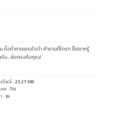
งใน ทั้งคำถามแทงใจดำ คำถามที่ใครๆ ก็อยากรู้
นดัง...ส่งตรงถึงคุณ!
ดไฟล์
:
23.27
MB
เทศ
:
TH
ษา
:
th