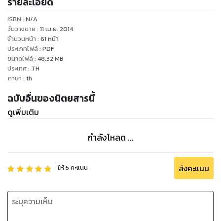
รายละเอียด
ISBN :
N/A
วันวางขาย
:
11 เม.ย. 2014
จำนวนหน้า
:
61
หน้า
ประเภทไฟล์
:
PDF
ขนาดไฟล์
:
48.32
MB
ประเทศ
:
TH
ภาษา
:
th
ฉบับอื่นของนิตยสารนี้
ดูเพิ่มเติม
กำลังโหลด ...
ส่งคะแนน
ให้
5
คะแนน