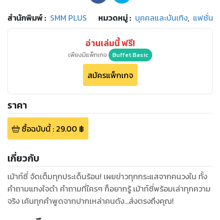
สำนักพิมพ์
:
SMM PLUS
หมวดหมู่
:
บุคคลและบันเทิง
,
แฟชั่น
อ่านเล่มนี้ ฟรี!
เพียงมีแพ็กเกจ
Buffet Basic
สมัครแพ็กเกจ
ราคา
ซื้อฉบับนี้
:
29.00
฿
เกี่ยวกับ
เม้าท์ซี่ จัดเต็มทุกประเด็นร้อน! เผยข่าวทุกกระแสจากคนวงใน ทั้ง
คำถามแทงใจดำ คำถามที่ใครๆ ก็อยากรู้ เม้าท์ซี่พร้อมเล่าทุกความ
จริง เค้นทุกคำพูดจากปากเหล่าคนดัง...ส่งตรงถึงคุณ!